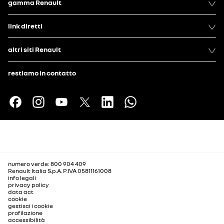
gamma Renault
link diretti
altri siti Renault
restiamo in contatto
numero verde: 800 904 409
Renault Italia S.p.A. P.IVA 05811161008
info legali
privacy policy
data act
cookie
gestisci i cookie
profilazione
accessibilità