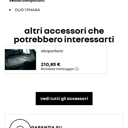
veicoli compatibili
CLIO 1 PHAS4
altri accessori che
potrebbero interessarti
altoparlanti
210,85 €
Richiede montaggio
vedi tutti gli accessori​
GARANZIA SU