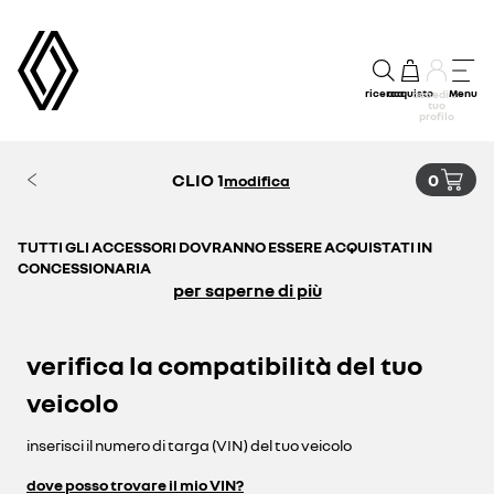
ricerca
acquisto
Menu
accedi al
tuo
profilo
CLIO 1
0
modifica
TUTTI GLI ACCESSORI DOVRANNO ESSERE ACQUISTATI IN
CONCESSIONARIA
per saperne di più
verifica la compatibilità del tuo
veicolo
inserisci il numero di targa (VIN) del tuo veicolo
dove posso trovare il mio VIN?