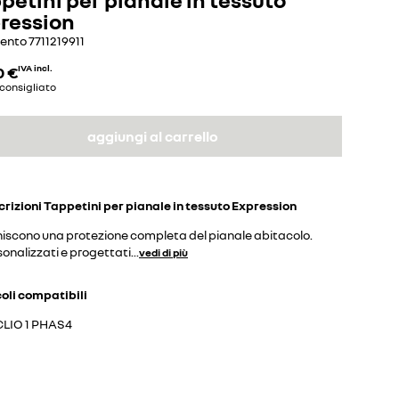
ression
mento
7711219911
0 €
IVA incl.
consigliato
aggiungi al carrello
crizioni
Tappetini per pianale in tessuto Expression
niscono una protezione completa del pianale abitacolo.
onalizzati e progettati
...
vedi di più
coli compatibili
CLIO 1 PHAS4