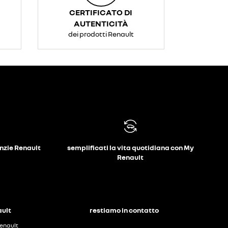
CERTIFICATO DI
AUTENTICITÀ
dei prodotti Renault
anzie Renault
semplificati la vita quotidiana con My
Renault
ault
restiamo in contatto
enault