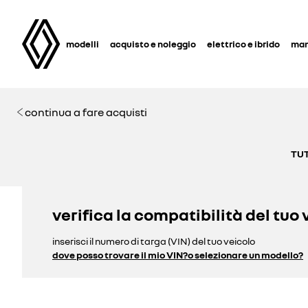
modelli
acquisto e noleggio
elettrico e ibrido
man
continua a fare acquisti
TUT
verifica la compatibilità del tuo 
inserisci il numero di targa (VIN) del tuo veicolo
dove posso trovare il mio VIN?
o selezionare un modello?