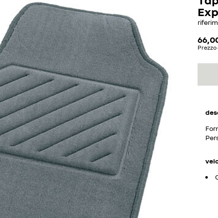
Exp
riferi
66,0
Prezzo 
des
For
Pers
vei