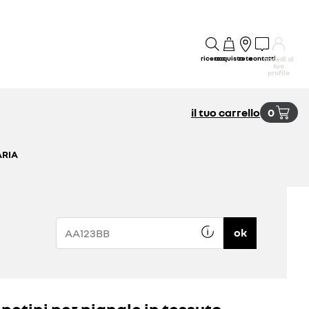
ricerca
acquisto
rete
contatti
accedi al
tuo
profilo
il tuo carrello
0
ARIA
ok
petini per pianale in tessuto