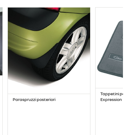
Tappetini per pian
Paraspruzzi posteriori
Expression