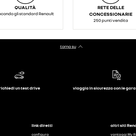
QUALITÀ
RETE DELLE
econdo gli standard Renault
CONCESSIONARIE
250 punti vendita
torna su
richiedi un test drive
viaggia in sicurezza con le gar
link diretti
altri siti Ren
configura
vantaggi My R