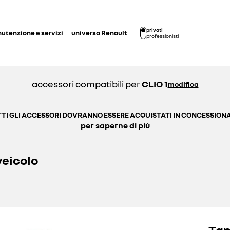
privati
utenzione e servizi
universo Renault
professionisti
accessori compatibili per
CLIO 1
modifica
TI GLI ACCESSORI DOVRANNO ESSERE ACQUISTATI IN CONCESSION
per saperne di più
veicolo
Tap