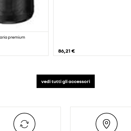
d'aria premium
86,21 €
vedi tutti gli accessori​