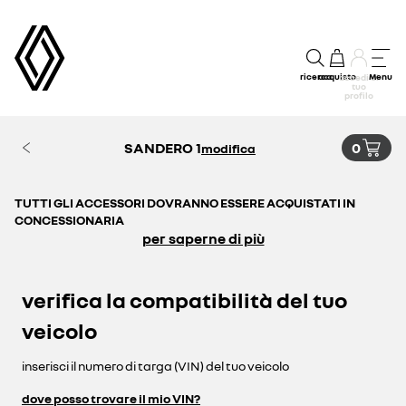
ricerca
acquisto
Menu
accedi al
tuo
profilo
SANDERO 1
0
modifica
TUTTI GLI ACCESSORI DOVRANNO ESSERE ACQUISTATI IN
CONCESSIONARIA
per saperne di più
verifica la compatibilità del tuo
veicolo
inserisci il numero di targa (VIN) del tuo veicolo
dove posso trovare il mio VIN?