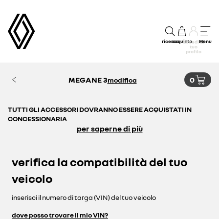
ricerca
acquisto
Menu
accedi al
tuo
profilo
MEGANE 3
0
modifica
TUTTI GLI ACCESSORI DOVRANNO ESSERE ACQUISTATI IN
CONCESSIONARIA
per saperne di più
verifica la compatibilità del tuo
veicolo
inserisci il numero di targa (VIN) del tuo veicolo
dove posso trovare il mio VIN?