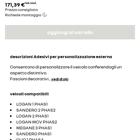
171,39 €
IVA incl.
Prezzo consigliato
Richiede montaggio
aggiungi al carrello
descrizioni
Adesivi per personalizzazione esterna
Consentono di personalizzare il veicolo conferendogli un
aspetto distintivo.
Fascioni decorativi
...
vedi di più
veicoli compatibili
LOGAN 1 PHAS1
SANDERO 2 PHAS2
LOGAN 2 PHAS1
LOGAN MCV PHAS2
MEGANE 3 PHAS1
SANDERO PHAS1
CLIO 1 PHAS4