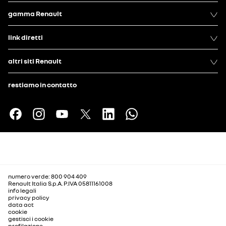
gamma Renault
link diretti
altri siti Renault
restiamo in contatto
numero verde: 800 904 409
Renault Italia S.p.A. P.IVA 05811161008
info legali
privacy policy
data act
cookie
gestisci i cookie
profilazione