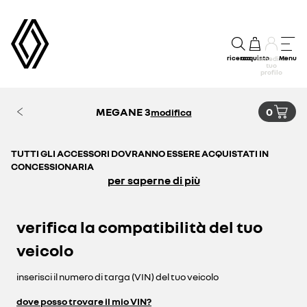
ricerca
acquisto
Menu
accedi al
tuo
profilo
MEGANE 3
0
modifica
TUTTI GLI ACCESSORI DOVRANNO ESSERE ACQUISTATI IN
CONCESSIONARIA
per saperne di più
verifica la compatibilità del tuo
veicolo
inserisci il numero di targa (VIN) del tuo veicolo
dove posso trovare il mio VIN?