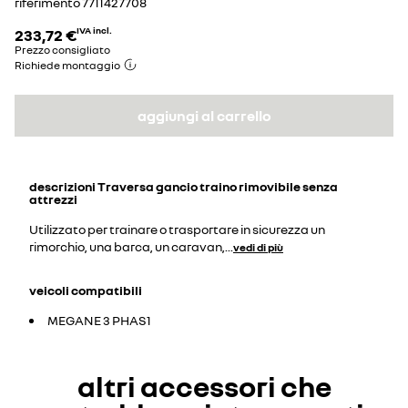
riferimento
7711427708
233,72 €
IVA incl.
Prezzo consigliato
Richiede montaggio
aggiungi al carrello
descrizioni
Traversa gancio traino rimovibile senza
attrezzi
Utilizzato per trainare o trasportare in sicurezza un
rimorchio, una barca, un caravan,
...
vedi di più
veicoli compatibili
MEGANE 3 PHAS1
altri accessori che