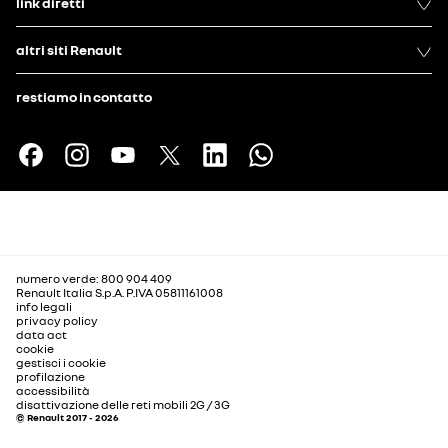
link diretti
altri siti Renault
restiamo in contatto
numero verde: 800 904 409
Renault Italia S.p.A. P.IVA 05811161008
info legali
privacy policy
data act
cookie
gestisci i cookie
profilazione
accessibilità
disattivazione delle reti mobili 2G / 3G
© Renault 2017 - 2026