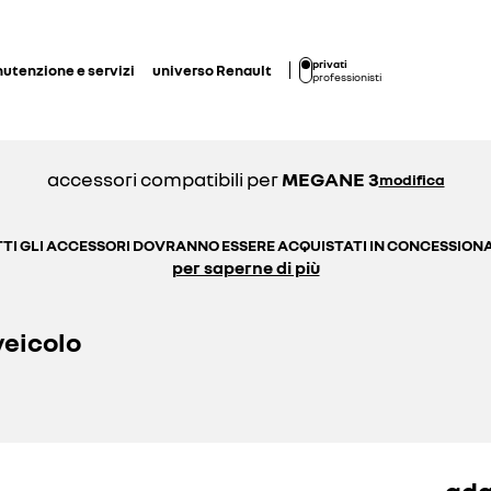
privati
utenzione e servizi
universo Renault
professionisti
accessori compatibili per
MEGANE 3
modifica
TI GLI ACCESSORI DOVRANNO ESSERE ACQUISTATI IN CONCESSION
per saperne di più
veicolo
ada