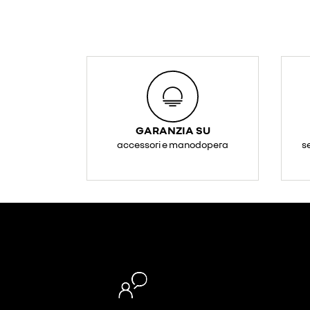
GARANZIA SU
accessori e manodopera
s