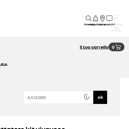
ricerca
acquisto
rete
contatti
accedi al
tuo
profilo
il tuo carrello
0
ARIA
ok
ttatore kit vivavoce