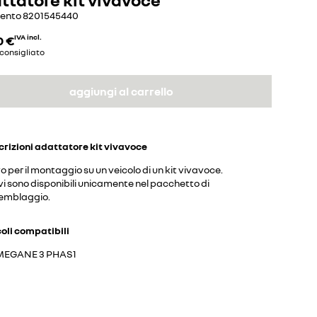
mento
8201545440
0 €
IVA incl.
consigliato
aggiungi al carrello
crizioni
adattatore kit vivavoce
 per il montaggio su un veicolo di un kit vivavoce.
vi sono disponibili unicamente nel pacchetto di
emblaggio.
coli compatibili
MEGANE 3 PHAS1