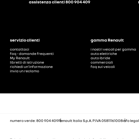
assistenza clienti 800 904 409
servizio clienti
gamma Renault
contattaci
i nostri veicoli per gamma
faq - domande frequenti
auto elettriche
My Renault
auto ibride
libretti di istruzione
commerciali
richiedi un'informazione
faq sui veicoli
invia un reclamo
numero verde: 800 904 409
Renault Italia S.p.A. P.IVA 05811161008
info legal