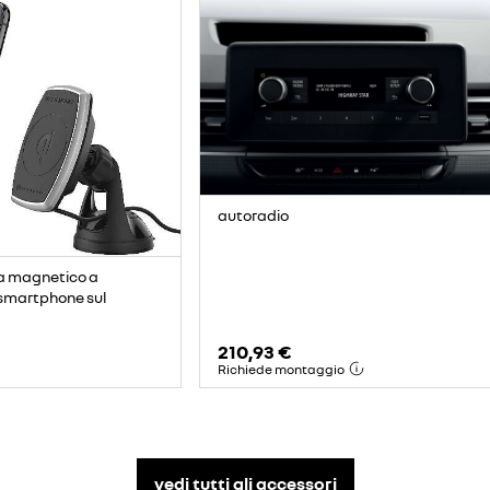
autoradio
a magnetico a
 smartphone sul
210,93 €
Richiede montaggio
vedi tutti gli accessori​