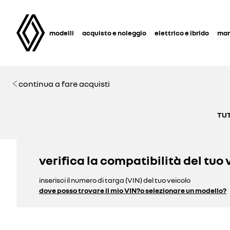
modelli
acquisto e noleggio
elettrico e ibrido
man
continua a fare acquisti
TUT
verifica la compatibilità del tuo 
inserisci il numero di targa (VIN) del tuo veicolo
dove posso trovare il mio VIN?
o selezionare un modello?