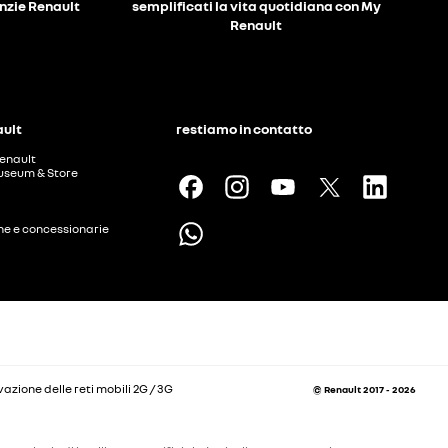
anzie Renault
semplificati la vita quotidiana con My
Renault
ault
restiamo in contatto
enault
useum & Store
ine e concessionarie
vazione delle reti mobili 2G / 3G
© Renault 2017 - 2026