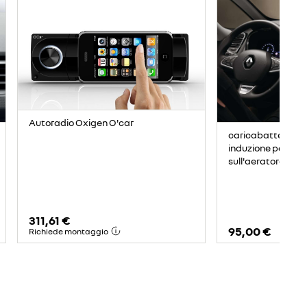
Autoradio Oxigen O'car
caricabatteria m
induzione per sm
sull'aeratore
311,61 €
95,00 €
Richiede montaggio