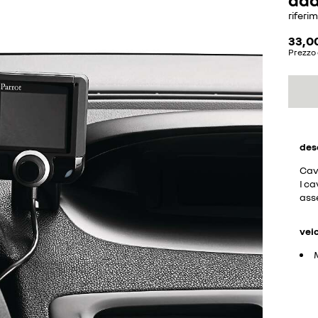
riferi
33,0
Prezzo 
des
Cavo
I ca
ass
vei