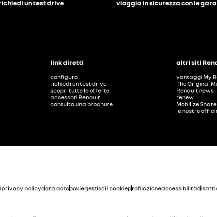
richiedi un test drive
viaggia in sicurezza con le gar
link diretti
altri siti Ren
configura
vantaggi My R
richiedi un test drive
The Original M
scopri tutte le offerte
Renault news
accessori Renault
renew
consulta una brochure
Mobilize Share
le nostre offic
i
privacy policy
data act
cookie
gestisci i cookie
profilazione
accessibilità
disatti