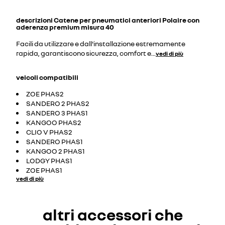
descrizioni
Catene per pneumatici anteriori Polaire con
aderenza premium misura 40
Facili da utilizzare e dall'installazione estremamente
rapida, garantiscono sicurezza, comfort e
...
vedi di più
veicoli compatibili
ZOE PHAS2
SANDERO 2 PHAS2
SANDERO 3 PHAS1
KANGOO PHAS2
CLIO V PHAS2
SANDERO PHAS1
KANGOO 2 PHAS1
LODGY PHAS1
ZOE PHAS1
vedi di più
altri accessori che