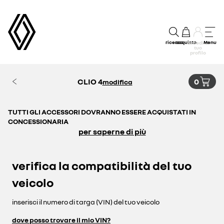
ricerca
acquisto
Menu
accedi al
tuo
profilo
CLIO 4
0
modifica
TUTTI GLI ACCESSORI DOVRANNO ESSERE ACQUISTATI IN
CONCESSIONARIA
per saperne di più
verifica la compatibilità del tuo
veicolo
inserisci il numero di targa (VIN) del tuo veicolo
dove posso trovare il mio VIN?