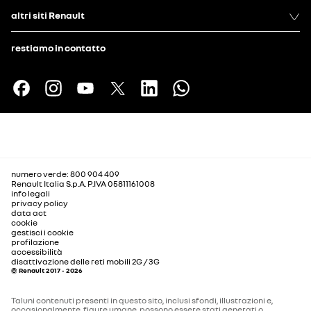
altri siti Renault
restiamo in contatto
numero verde: 800 904 409
Renault Italia S.p.A. P.IVA 05811161008
info legali
privacy policy
data act
cookie
gestisci i cookie
profilazione
accessibilità
disattivazione delle reti mobili 2G / 3G
© Renault 2017 - 2026
Taluni contenuti presenti in questo sito, inclusi sfondi, illustrazioni e,
occasionalmente, figure umane, possono essere stati generati o