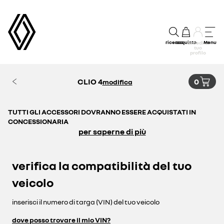
ricerca
acquisto
Menu
accedi al
tuo
profilo
CLIO 4
0
modifica
TUTTI GLI ACCESSORI DOVRANNO ESSERE ACQUISTATI IN
CONCESSIONARIA
per saperne di più
verifica la compatibilità del tuo
veicolo
inserisci il numero di targa (VIN) del tuo veicolo
dove posso trovare il mio VIN?