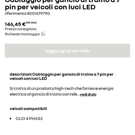
pin per veicoli con luci LED
riferimento
8201679790
146,45 €
IVA incl.
Prezzo consigliato
Richiede montaggio
aggiungi al carrello
descrizioni
Cablaggio per gancio di traino a 7 pin per
veicoli con luci LED
Si tratta di un prodotto high-tech che fornisce energia
elettrica al gancio di traino con relè
...
vedi di più
veicoli compatibili
CLIO 4 PHAS2