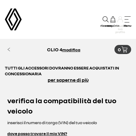
ricerca
acquisto
Menu
accedi al
tuo
profilo
CLIO 4
0
modifica
TUTTI GLI ACCESSORI DOVRANNO ESSERE ACQUISTATI IN
CONCESSIONARIA
per saperne di più
verifica la compatibilità del tuo
veicolo
inserisci il numero di targa (VIN) del tuo veicolo
dove posso trovare il mio VIN?