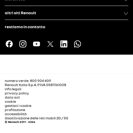
altri siti Renault
restiamo in contatto
numero verde: 800 904 409
Renault Italia S.p.A. P.IVA 05811161008
info legali
privacy policy
data act
cookie
gestisci i cookie
profilazione
accessibilità
disattivazione delle reti mobili 2G / 3G
© Renault 2017 - 2026