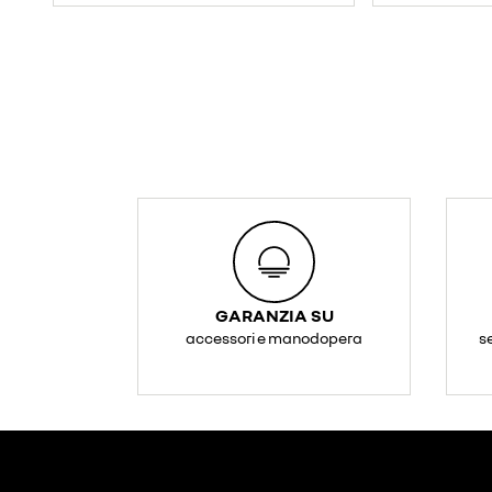
GARANZIA SU
accessori e manodopera
s