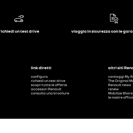
richiedi un test drive
viaggia in sicurezza con le gar
link diretti
altri siti Ren
configura
vantaggi My R
richiedi un test drive
The Original M
scopri tutte le offerte
Renault news
accessori Renault
renew
consulta una brochure
Mobilize Share
le nostre offic