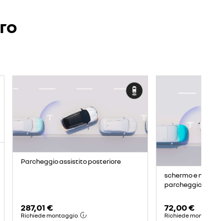
ero
Parcheggio assistito posteriore
schermo e modulo 
parcheggio
287,01 €
72,00 €
Richiede montaggio
Richiede montaggi