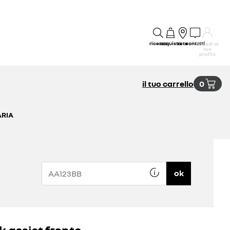
ricerca
acquisto
rete
contatti
accedi al
tuo
profilo
il tuo carrello
0
ARIA
ok
k assist fronte