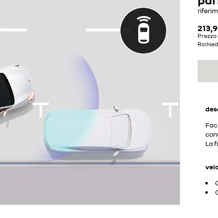
riferi
213,9
Prezzo 
Richie
des
Faci
cont
La 
vei