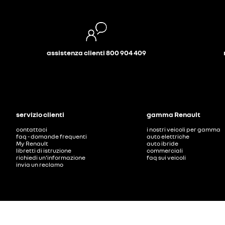
assistenza clienti 800 904 409
servizio clienti
gamma Renault
contattaci
i nostri veicoli per gamma
faq - domande frequenti
auto elettriche
My Renault
auto ibride
libretti di istruzione
commerciali
richiedi un'informazione
faq sui veicoli
invia un reclamo