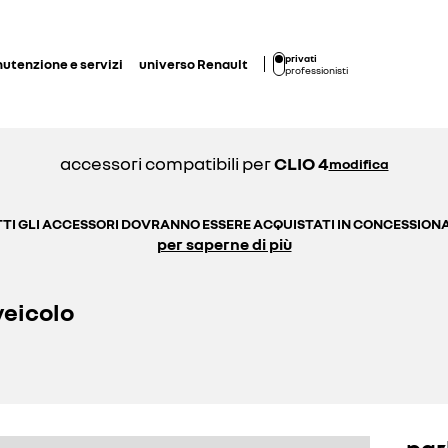
privati
utenzione e servizi
universo Renault
professionisti
accessori compatibili per
CLIO 4
modifica
TI GLI ACCESSORI DOVRANNO ESSERE ACQUISTATI IN CONCESSION
per saperne di più
veicolo
par