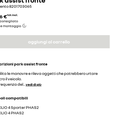
mento
8201703065
6 €
IVA incl.
consigliato
de montaggio
aggiungi al carrello
crizioni
park assist fronte
lita le manovre e rileva oggetti che potrebbero urtare
ro il veicolo.
frequenza del
...
vedi di più
coli compatibili
CLIO 4 Sporter PHAS2
CLIO 4 PHAS2