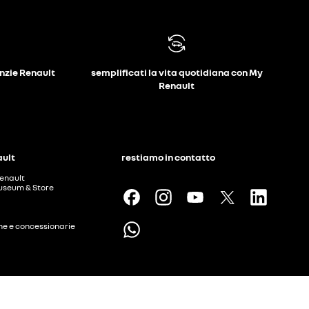
anzie Renault
semplificati la vita quotidiana con My
Renault
ault
restiamo in contatto
enault
useum & Store
ine e concessionarie