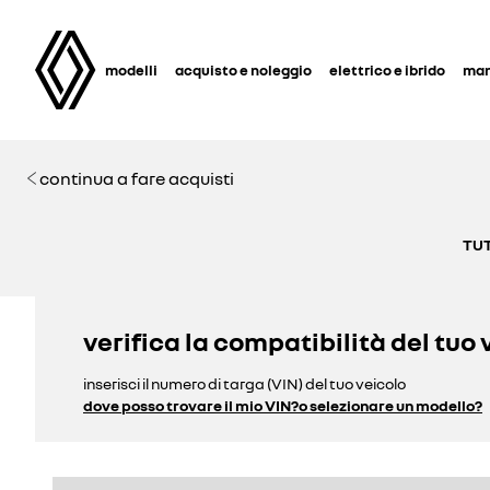
modelli
acquisto e noleggio
elettrico e ibrido
man
continua a fare acquisti
TUT
verifica la compatibilità del tuo 
inserisci il numero di targa (VIN) del tuo veicolo
dove posso trovare il mio VIN?
o selezionare un modello?