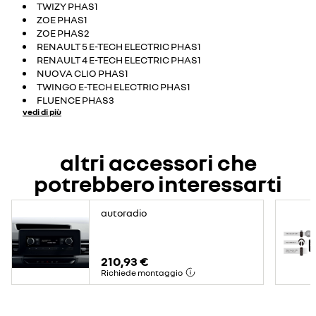
TWIZY PHAS1
ZOE PHAS1
ZOE PHAS2
RENAULT 5 E-TECH ELECTRIC PHAS1
RENAULT 4 E-TECH ELECTRIC PHAS1
NUOVA CLIO PHAS1
TWINGO E-TECH ELECTRIC PHAS1
FLUENCE PHAS3
vedi di più
altri accessori che
potrebbero interessarti
autoradio
210,93 €
Richiede montaggio