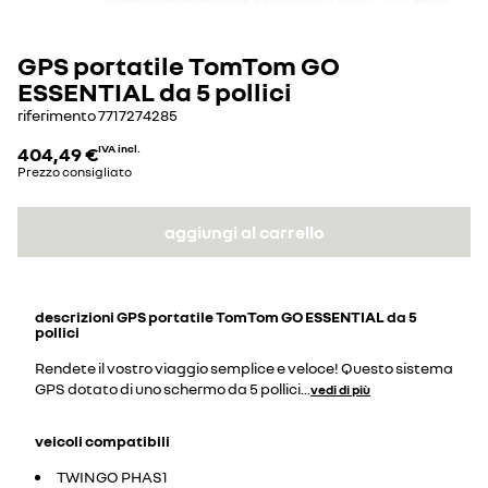
GPS portatile TomTom GO
ESSENTIAL da 5 pollici
riferimento
7717274285
404,49 €
IVA incl.
Prezzo consigliato
aggiungi al carrello
descrizioni
GPS portatile TomTom GO ESSENTIAL da 5
pollici
Rendete il vostro viaggio semplice e veloce! Questo sistema
GPS dotato di uno schermo da 5 pollici
...
vedi di più
veicoli compatibili
TWINGO PHAS1