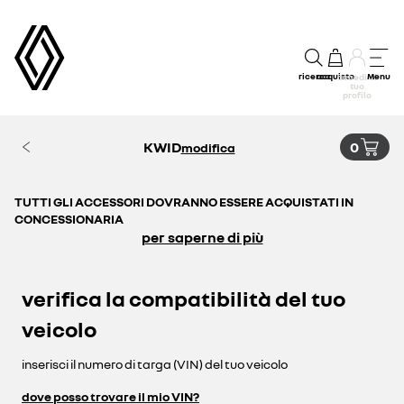
ricerca
acquisto
Menu
accedi al
tuo
profilo
KWID
0
modifica
TUTTI GLI ACCESSORI DOVRANNO ESSERE ACQUISTATI IN
CONCESSIONARIA
per saperne di più
verifica la compatibilità del tuo
veicolo
inserisci il numero di targa (VIN) del tuo veicolo
dove posso trovare il mio VIN?