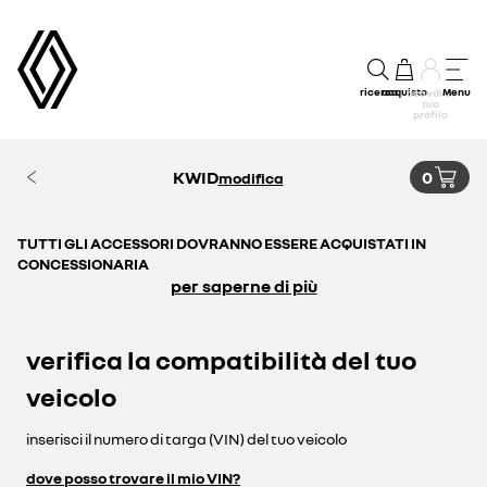
ricerca
acquisto
Menu
accedi al
tuo
profilo
KWID
0
modifica
TUTTI GLI ACCESSORI DOVRANNO ESSERE ACQUISTATI IN
CONCESSIONARIA
per saperne di più
verifica la compatibilità del tuo
veicolo
inserisci il numero di targa (VIN) del tuo veicolo
dove posso trovare il mio VIN?