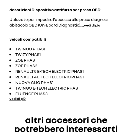
descrizioni
Dispositivo antifurto per presa OBD
Utilizzato per impedire l'accesso alla presa diagnosi
abitacolo OBD (On-Board Diagnostic),
...
vedi di più
veicoli compatibili
TWINGO PHAS1
TWIZY PHAS1
ZOE PHAS1
ZOE PHAS2
RENAULT 5 E-TECH ELECTRIC PHAS1
RENAULT 4 E-TECH ELECTRIC PHAS1
NUOVA CLIO PHAS1
TWINGO E-TECH ELECTRIC PHAS1
FLUENCE PHAS3
vedi di più
altri accessori che
potrebbero interessarti