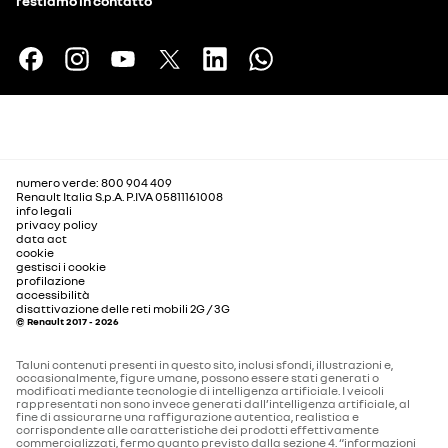
restiamo in contatto
numero verde: 800 904 409
Renault Italia S.p.A. P.IVA 05811161008
info legali
privacy policy
data act
cookie
gestisci i cookie
profilazione
accessibilità
disattivazione delle reti mobili 2G / 3G
© Renault 2017 - 2026
Taluni contenuti presenti in questo sito, inclusi sfondi, illustrazioni e,
occasionalmente, figure umane, possono essere stati generati o
modificati mediante tecnologie di intelligenza artificiale. I veicoli
rappresentati non sono invece generati dall’intelligenza artificiale, al
fine di assicurarne una raffigurazione autentica, realistica e
corrispondente alle caratteristiche dei prodotti effettivamente
commercializzati, fermo quanto previsto dalla sezione 4. “informazioni