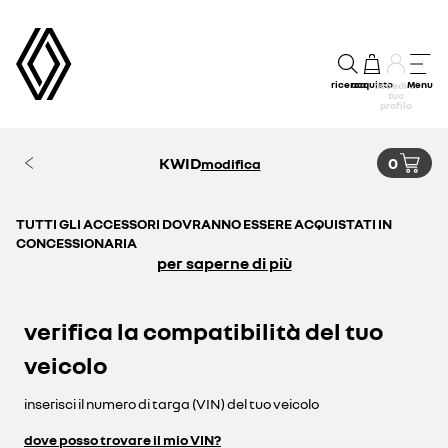
ricerca
acquisto
Menu
accedi al
tuo
profilo
KWID
0
modifica
TUTTI GLI ACCESSORI DOVRANNO ESSERE ACQUISTATI IN
CONCESSIONARIA
per saperne di più
verifica la compatibilità del tuo
veicolo
inserisci il numero di targa (VIN) del tuo veicolo
dove posso trovare il mio VIN?