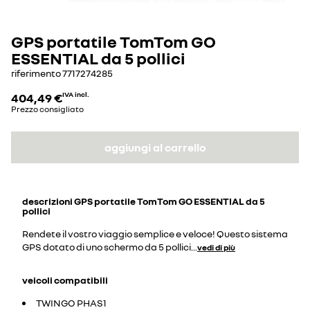
GPS portatile TomTom GO
ESSENTIAL da 5 pollici
riferimento
7717274285
404,49 €
IVA incl.
Prezzo consigliato
aggiungi al carrello
descrizioni
GPS portatile TomTom GO ESSENTIAL da 5
pollici
Rendete il vostro viaggio semplice e veloce! Questo sistema
GPS dotato di uno schermo da 5 pollici
...
vedi di più
veicoli compatibili
TWINGO PHAS1