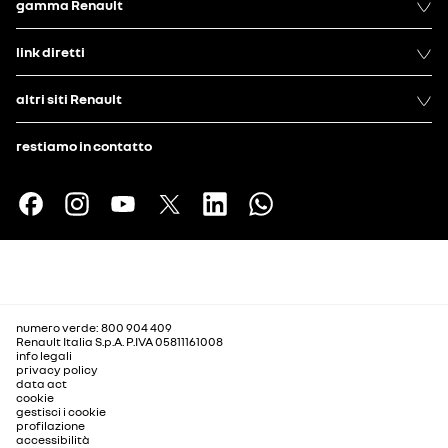
gamma Renault
link diretti
altri siti Renault
restiamo in contatto
numero verde: 800 904 409
Renault Italia S.p.A. P.IVA 05811161008
info legali
privacy policy
data act
cookie
gestisci i cookie
profilazione
accessibilità