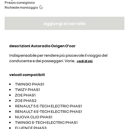
Prezzo consigliato
Richiede montaggio
aggiungi al carrello
descrizioni
Autoradio Oxigen O'car
Indispensabile per rendere più piacevole il viaggio del
conducente e dei passeggeri. Varie
...
vedi di più
veicoli compatibili
TWINGO PHAS1
TWIZY PHAS1
ZOE PHAS1
ZOE PHAS2
RENAULT 5 E-TECH ELECTRIC PHAS1
RENAULT 4 E-TECH ELECTRIC PHAS1
NUOVA CLIO PHAS1
TWINGO E-TECH ELECTRIC PHAS1
FLUENCE PHAS3