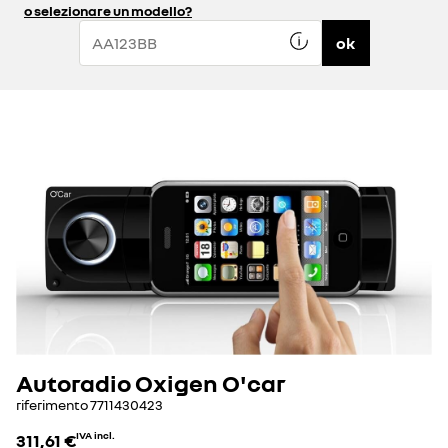
o selezionare un modello?
ok
Autoradio Oxigen O'car
riferimento
7711430423
311,61 €
IVA incl.