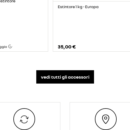
estintore
Estintore 1 kg - Europa
35,00 €
ggio
vedi tutti gli accessori​