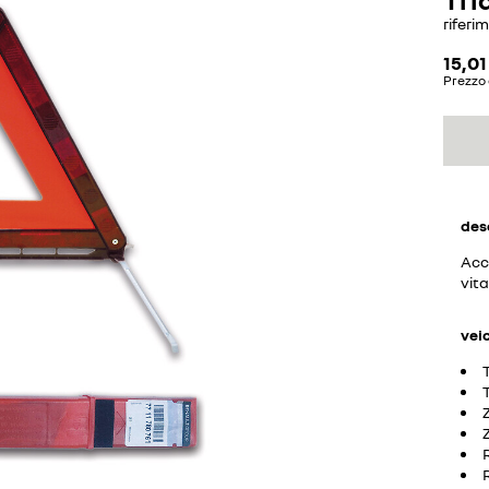
riferi
15,01
Prezzo 
des
Acce
vita
vei