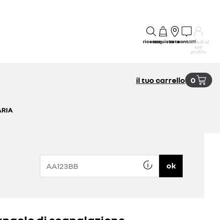
ricerca
acquisto
rete
contatti
accedi al
tuo
profilo
il tuo carrello
0
ARIA
ok
angolo di segnalazione