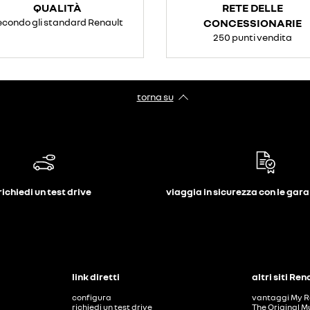
QUALITÀ
RETE DELLE
econdo gli standard Renault
CONCESSIONARIE
250 punti vendita
torna su
richiedi un test drive
viaggia in sicurezza con le gar
link diretti
altri siti Ren
configura
vantaggi My R
richiedi un test drive
The Original M