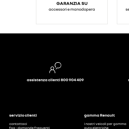
GARANZIA SU
accessori e manodopera
s
assistenza clienti 800 904 409
servizio clienti
gamma Renault
contattaci
i nostri veicoli per gamma
faq - domande frequenti
auto elettriche