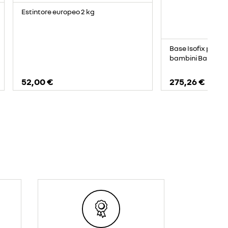
Estintore europeo 2 kg
Base Isofix per se
bambini Baby Saf
52,00 €
275,26 €