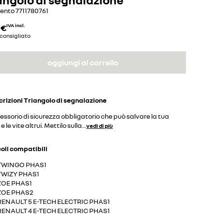
mento
7711780761
 €
IVA incl.
consigliato
aggiungi al carrello
crizioni
Triangolo di segnalazione
ssorio di sicurezza obbligatorio che può salvare la tua
 e le vite altrui. Mettilo sulla
...
vedi di più
coli compatibili
TWINGO PHAS1
TWIZY PHAS1
ZOE PHAS1
ZOE PHAS2
RENAULT 5 E-TECH ELECTRIC PHAS1
RENAULT 4 E-TECH ELECTRIC PHAS1