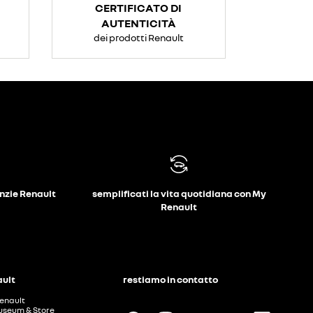
CERTIFICATO DI
AUTENTICITÀ
dei prodotti Renault
anzie Renault
semplificati la vita quotidiana con My
Renault
ault
restiamo in contatto
enault
useum & Store