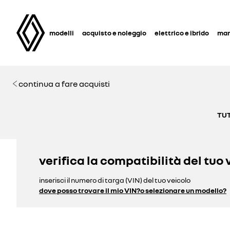
modelli
acquisto e noleggio
elettrico e ibrido
man
continua a fare acquisti
TUT
verifica la compatibilità del tuo 
inserisci il numero di targa (VIN) del tuo veicolo
dove posso trovare il mio VIN?
o selezionare un modello?