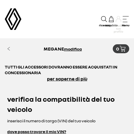
ricerca
acquisto
Menu
accedi al
tuo
profilo
MEGANE
0
modifica
TUTTI GLI ACCESSORI DOVRANNO ESSERE ACQUISTATI IN
CONCESSIONARIA
per saperne di più
verifica la compatibilità del tuo
veicolo
inserisci il numero di targa (VIN) del tuo veicolo
dove posso trovare il mio VIN?