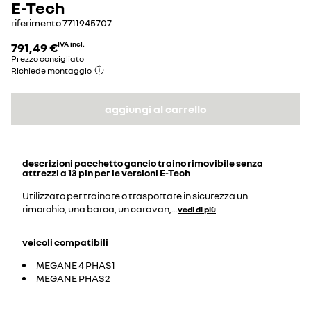
E-Tech
riferimento
7711945707
791,49 €
IVA incl.
Prezzo consigliato
Richiede montaggio
aggiungi al carrello
descrizioni
pacchetto gancio traino rimovibile senza
attrezzi a 13 pin per le versioni E-Tech
Utilizzato per trainare o trasportare in sicurezza un
rimorchio, una barca, un caravan,
...
vedi di più
veicoli compatibili
MEGANE 4 PHAS1
MEGANE PHAS2