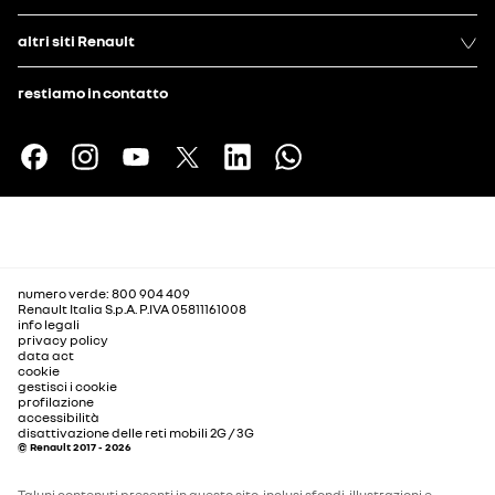
altri siti Renault
restiamo in contatto
numero verde: 800 904 409
Renault Italia S.p.A. P.IVA 05811161008
info legali
privacy policy
data act
cookie
gestisci i cookie
profilazione
accessibilità
disattivazione delle reti mobili 2G / 3G
© Renault 2017 - 2026
Taluni contenuti presenti in questo sito, inclusi sfondi, illustrazioni e,