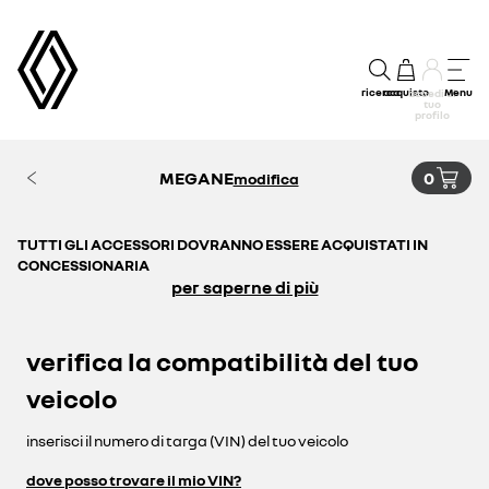
ricerca
acquisto
Menu
accedi al
tuo
profilo
MEGANE
0
modifica
TUTTI GLI ACCESSORI DOVRANNO ESSERE ACQUISTATI IN
CONCESSIONARIA
per saperne di più
verifica la compatibilità del tuo
veicolo
inserisci il numero di targa (VIN) del tuo veicolo
dove posso trovare il mio VIN?