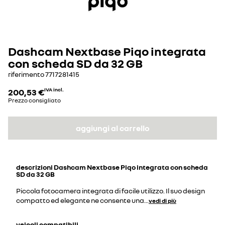
Dashcam Nextbase Piqo integrata
con scheda SD da 32 GB
riferimento
7717281415
200,53 €
IVA incl.
Prezzo consigliato
aggiungi al carrello
descrizioni
Dashcam Nextbase Piqo integrata con scheda
SD da 32 GB
Piccola fotocamera integrata di facile utilizzo. Il suo design
compatto ed elegante ne consente una
...
vedi di più
veicoli compatibili