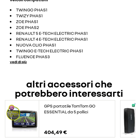
TWINGO PHAS1
TWIZY PHAS1
ZOE PHAS1
ZOE PHAS2
RENAULT 5 E-TECH ELECTRIC PHAS1
RENAULT 4 E-TECH ELECTRIC PHAS1
NUOVA CLIO PHAS1
TWINGO E-TECH ELECTRIC PHAS1
FLUENCE PHAS3
vedi di più
altri accessori che
potrebbero interessarti
GPS portatile TomTom GO
ESSENTIAL da 5 pollici
404,49 €