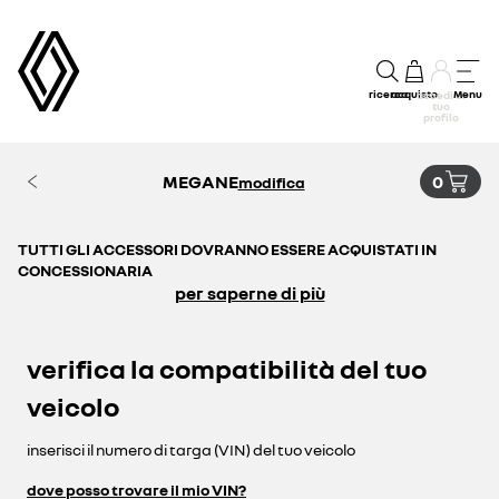
ricerca
acquisto
Menu
accedi al
tuo
profilo
MEGANE
0
modifica
TUTTI GLI ACCESSORI DOVRANNO ESSERE ACQUISTATI IN
CONCESSIONARIA
per saperne di più
verifica la compatibilità del tuo
veicolo
inserisci il numero di targa (VIN) del tuo veicolo
dove posso trovare il mio VIN?