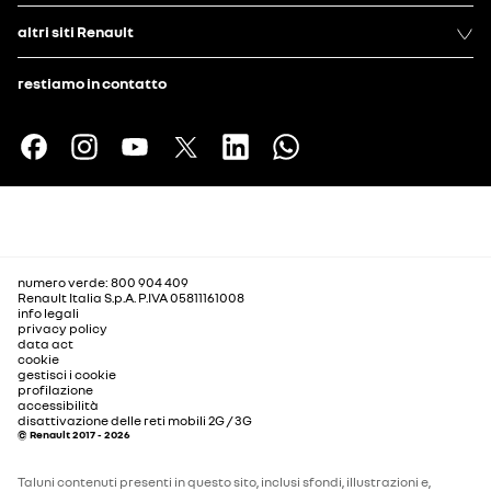
altri siti Renault
restiamo in contatto
numero verde: 800 904 409
Renault Italia S.p.A. P.IVA 05811161008
info legali
privacy policy
data act
cookie
gestisci i cookie
profilazione
accessibilità
disattivazione delle reti mobili 2G / 3G
© Renault 2017 - 2026
Taluni contenuti presenti in questo sito, inclusi sfondi, illustrazioni e,