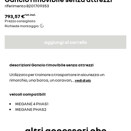
riferimento
8201709353
793,57 €
IVA incl.
Prezzo consigliato
Richiede montaggio
aggiungi al carrello
descrizioni
Gancio rimovibile senza attrezzi
Utilizzato per trainare o trasportare in sicurezza un
rimorchio, una barca, un caravan,
...
vedi di più
veicoli compatibili
MEGANE 4 PHAS1
MEGANE PHAS2
altri accessori che