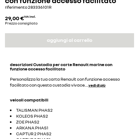
con funzione accesso facilitato
riferimento
283336101R
29,00 €
IVA incl.
Prezzo consigliato
aggiungi al carrello
descrizioni
Custodia per carte Renault marine con
funzione accesso facilitato
Personalizza la tua carta Renault con funzione accesso
facilitato con questa custodia vivace.
...
vedi di più
veicoli compatibili
TALISMAN PHAS2
KOLEOS PHAS2
ZOE PHAS2
ARKANA PHAS1
CAPTUR 2 PHAS2