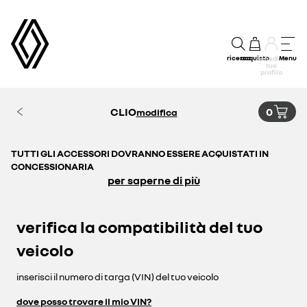
ricerca
acquisto
Menu
accedi al
tuo
profilo
CLIO
0
modifica
TUTTI GLI ACCESSORI DOVRANNO ESSERE ACQUISTATI IN
CONCESSIONARIA
per saperne di più
verifica la compatibilità del tuo
veicolo
inserisci il numero di targa (VIN) del tuo veicolo
dove posso trovare il mio VIN?