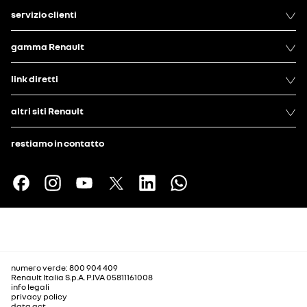
servizio clienti
gamma Renault
link diretti
altri siti Renault
restiamo in contatto
numero verde: 800 904 409
Renault Italia S.p.A. P.IVA 05811161008
info legali
privacy policy
data act