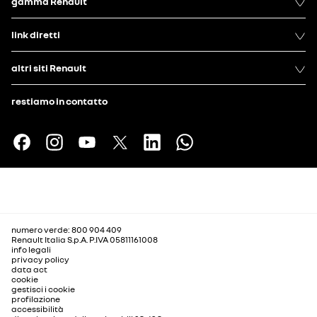
gamma Renault
link diretti
altri siti Renault
restiamo in contatto
numero verde: 800 904 409
Renault Italia S.p.A. P.IVA 05811161008
info legali
privacy policy
data act
cookie
gestisci i cookie
profilazione
accessibilità