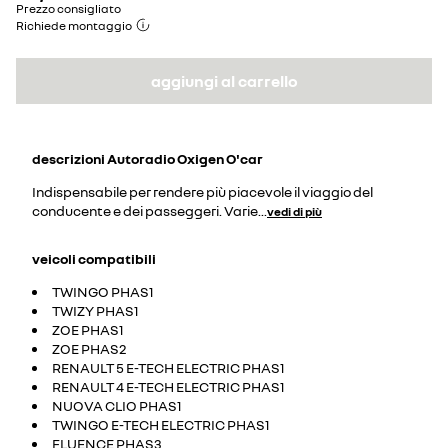
Prezzo consigliato
Richiede montaggio
aggiungi al carrello
descrizioni
Autoradio Oxigen O'car
Indispensabile per rendere più piacevole il viaggio del
conducente e dei passeggeri. Varie
...
vedi di più
veicoli compatibili
TWINGO PHAS1
TWIZY PHAS1
ZOE PHAS1
ZOE PHAS2
RENAULT 5 E-TECH ELECTRIC PHAS1
RENAULT 4 E-TECH ELECTRIC PHAS1
NUOVA CLIO PHAS1
TWINGO E-TECH ELECTRIC PHAS1
FLUENCE PHAS3