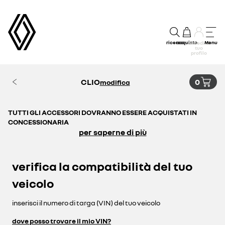
ricerca
acquisto
Menu
accedi al
tuo
profilo
CLIO
0
modifica
TUTTI GLI ACCESSORI DOVRANNO ESSERE ACQUISTATI IN
CONCESSIONARIA
per saperne di più
verifica la compatibilità del tuo
veicolo
inserisci il numero di targa (VIN) del tuo veicolo
dove posso trovare il mio VIN?