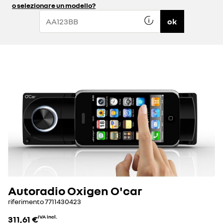
o selezionare un modello?
ok
Autoradio Oxigen O'car
riferimento
7711430423
311,61 €
IVA incl.