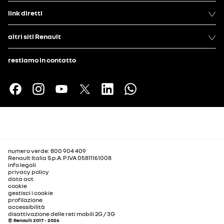
link diretti
altri siti Renault
restiamo in contatto
numero verde: 800 904 409
Renault Italia S.p.A. P.IVA 05811161008
info legali
privacy policy
data act
cookie
gestisci i cookie
profilazione
accessibilità
disattivazione delle reti mobili 2G / 3G
© Renault 2017 - 2026