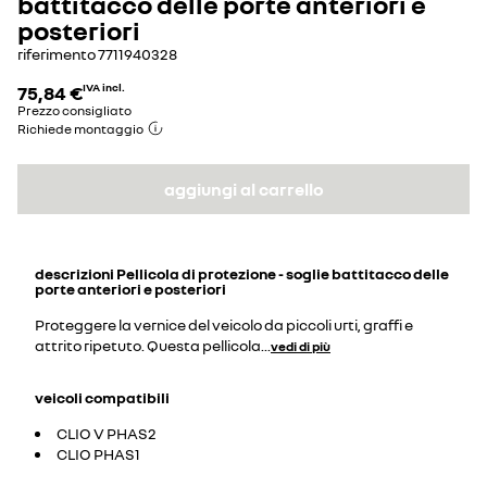
battitacco delle porte anteriori e
posteriori
riferimento
7711940328
75,84 €
IVA incl.
Prezzo consigliato
Richiede montaggio
aggiungi al carrello
descrizioni
Pellicola di protezione - soglie battitacco delle
porte anteriori e posteriori
Proteggere la vernice del veicolo da piccoli urti, graffi e
attrito ripetuto. Questa pellicola
...
vedi di più
veicoli compatibili
CLIO V PHAS2
CLIO PHAS1