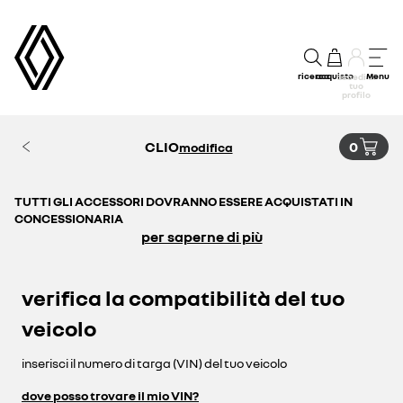
ricerca
acquisto
Menu
accedi al
tuo
profilo
CLIO
0
modifica
TUTTI GLI ACCESSORI DOVRANNO ESSERE ACQUISTATI IN
CONCESSIONARIA
per saperne di più
verifica la compatibilità del tuo
veicolo
inserisci il numero di targa (VIN) del tuo veicolo
dove posso trovare il mio VIN?