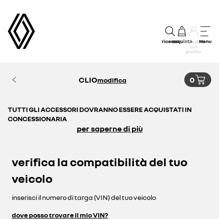
ricerca
acquisto
Menu
accedi al
tuo
profilo
CLIO
0
modifica
TUTTI GLI ACCESSORI DOVRANNO ESSERE ACQUISTATI IN
CONCESSIONARIA
per saperne di più
verifica la compatibilità del tuo
veicolo
inserisci il numero di targa (VIN) del tuo veicolo
dove posso trovare il mio VIN?