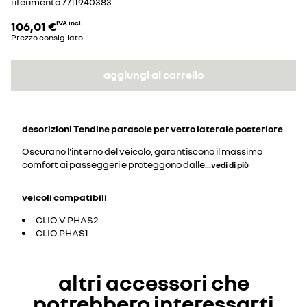
riferimento
7711940383
106,01 €
IVA incl.
Prezzo consigliato
aggiungi al carrello
descrizioni
Tendine parasole per vetro laterale posteriore
Oscurano l'interno del veicolo, garantiscono il massimo
comfort ai passeggeri e proteggono dalle
...
vedi di più
veicoli compatibili
CLIO V PHAS2
CLIO PHAS1
altri accessori che
potrebbero interessarti