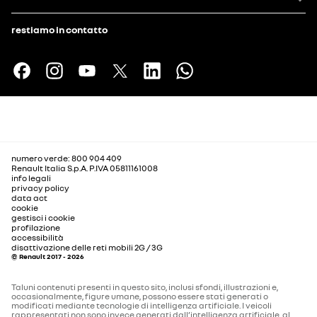
restiamo in contatto
numero verde: 800 904 409
Renault Italia S.p.A. P.IVA 05811161008
info legali
privacy policy
data act
cookie
gestisci i cookie
profilazione
accessibilità
disattivazione delle reti mobili 2G / 3G
© Renault 2017 - 2026
Taluni contenuti presenti in questo sito, inclusi sfondi, illustrazioni e,
occasionalmente, figure umane, possono essere stati generati o
modificati mediante tecnologie di intelligenza artificiale. I veicoli
rappresentati non sono invece generati dall’intelligenza artificiale, al