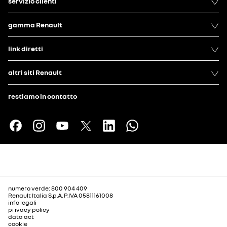
servizio clienti
gamma Renault
link diretti
altri siti Renault
restiamo in contatto
numero verde: 800 904 409
Renault Italia S.p.A. P.IVA 05811161008
info legali
privacy policy
data act
cookie