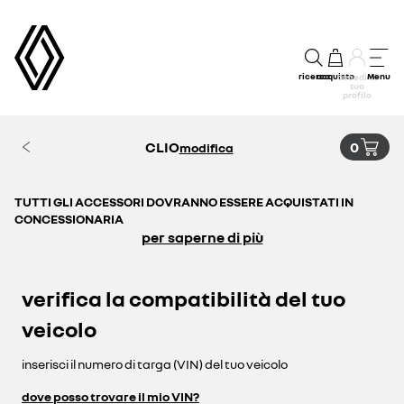
ricerca
acquisto
Menu
accedi al
tuo
profilo
CLIO
0
modifica
TUTTI GLI ACCESSORI DOVRANNO ESSERE ACQUISTATI IN
CONCESSIONARIA
per saperne di più
verifica la compatibilità del tuo
veicolo
inserisci il numero di targa (VIN) del tuo veicolo
dove posso trovare il mio VIN?