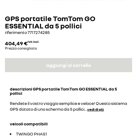
GPS portatile TomTom GO
ESSENTIAL da 5 pollici
riferimento
7717274285
404,49 €
IVA incl.
Prezzo consigliato
aggiungi al carrello
descrizioni
GPS portatile TomTom GO ESSENTIAL da 5
pollici
Rendete il vostro viaggio semplice e veloce! Questo sistema
GPS dotato di uno schermo da 5 pollici
...
vedi di più
veicoli compatibili
TWINGO PHAS1