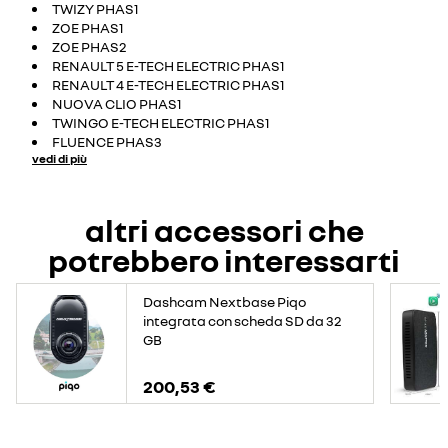
TWIZY PHAS1
ZOE PHAS1
ZOE PHAS2
RENAULT 5 E-TECH ELECTRIC PHAS1
RENAULT 4 E-TECH ELECTRIC PHAS1
NUOVA CLIO PHAS1
TWINGO E-TECH ELECTRIC PHAS1
FLUENCE PHAS3
vedi di più
altri accessori che
potrebbero interessarti
Dashcam Nextbase Piqo
integrata con scheda SD da 32
GB
200,53 €