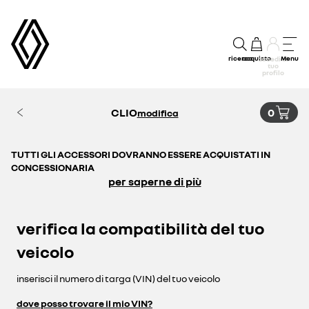
ricerca
acquisto
Menu
accedi al
tuo
profilo
CLIO
0
modifica
TUTTI GLI ACCESSORI DOVRANNO ESSERE ACQUISTATI IN
CONCESSIONARIA
per saperne di più
verifica la compatibilità del tuo
veicolo
inserisci il numero di targa (VIN) del tuo veicolo
dove posso trovare il mio VIN?