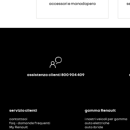
accessori e manodopera
s
assistenza clienti 800 904 409
servizio clienti
gamma Renault
contattaci
i nostri veicoli per gamma
faq - domande frequenti
auto elettriche
My Renault
auto ibride