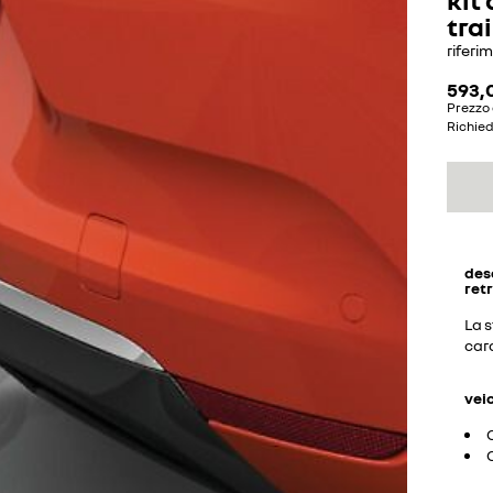
tra
riferi
593,
Prezzo 
Richie
des
retr
La s
cara
vei