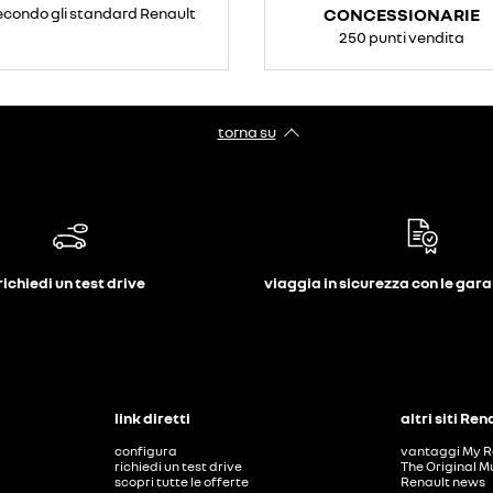
econdo gli standard Renault
CONCESSIONARIE
250 punti vendita
torna su
richiedi un test drive
viaggia in sicurezza con le gar
link diretti
altri siti Ren
configura
vantaggi My R
richiedi un test drive
The Original M
scopri tutte le offerte
Renault news