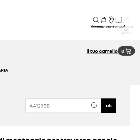
ricerca
acquisto
rete
contatti
accedi al
tuo
profilo
il tuo carrello
0
ARIA
ok
 di montaggio per traversa gancio