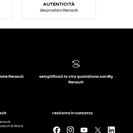
AUTENTICITÀ
dei prodotti Renault
anzie Renault
semplificati la vita quotidiana con My
Renault
ault
restiamo in contatto
enault
useum & Store