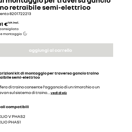
ino retraibile semi-elettrico
mento
8201722213
01 €
IVA incl.
consigliato
de montaggio
aggiungi al carrello
crizioni
kit di montaggio per traversa gancio traino
aibile semi-elettrico
fera di traino consente l'aggancio di un rimorchio o un
van sul sistema di traino.
...
vedi di più
coli compatibili
CLIO V PHAS2
CLIO PHAS1