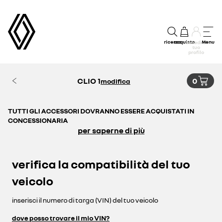
ricerca
acquisto
Menu
accedi al
tuo
profilo
CLIO 1
0
modifica
TUTTI GLI ACCESSORI DOVRANNO ESSERE ACQUISTATI IN
CONCESSIONARIA
per saperne di più
verifica la compatibilità del tuo
veicolo
inserisci il numero di targa (VIN) del tuo veicolo
dove posso trovare il mio VIN?