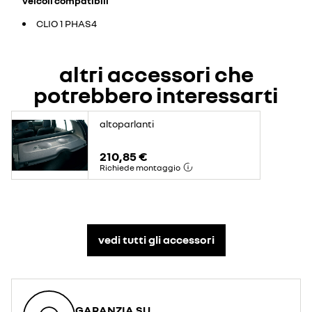
veicoli compatibili
CLIO 1 PHAS4
altri accessori che
potrebbero interessarti
altoparlanti
210,85 €
Richiede montaggio
vedi tutti gli accessori​
GARANZIA SU