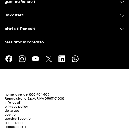
gamma Renault
link diretti
altri siti Renault
restiamo in contatto
numero verde: 800 904 409
Renault Italia S.p.A. P.IVA 05811161008
info legali
privacy policy
data act
cookie
gestisci i cookie
profilazione
accessibilità