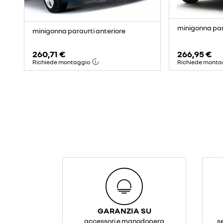
minigonna par
minigonna paraurti anteriore
260,71 €
266,95 €
Richiede montaggio
Richiede monta
GARANZIA SU
accessori e manodopera
s