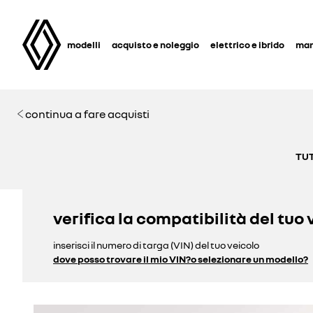
modelli
acquisto e noleggio
elettrico e ibrido
man
continua a fare acquisti
TUT
verifica la compatibilità del tuo 
inserisci il numero di targa (VIN) del tuo veicolo
dove posso trovare il mio VIN?
o selezionare un modello?