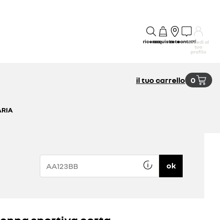
ricerca
acquisto
rete
contatti
accedi al
tuo
profilo
il tuo carrello
0
ARIA
ok
enna sportiva corta