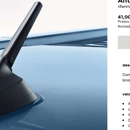
riferi
41,0
Prezzo 
Richie
des
Conf
limi
vei