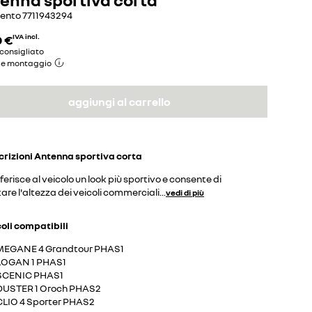
mento
7711943294
0 €
IVA incl.
consigliato
de montaggio
aggiungi al carrello
crizioni
Antenna sportiva corta
erisce al veicolo un look più sportivo e consente di
tare l'altezza dei veicoli commerciali
...
vedi di più
coli compatibili
MEGANE 4 Grandtour PHAS1
LOGAN 1 PHAS1
SCENIC PHAS1
DUSTER 1 Oroch PHAS2
CLIO 4 Sporter PHAS2