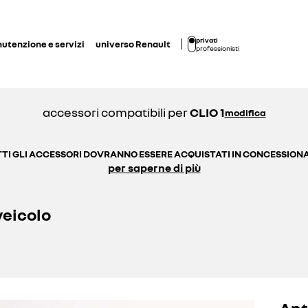
privati
utenzione e servizi
universo Renault
professionisti
accessori compatibili per
CLIO 1
modifica
TI GLI ACCESSORI DOVRANNO ESSERE ACQUISTATI IN CONCESSION
per saperne di più
veicolo
Ant