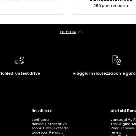
250 punti vendita
torna su
richiedi un test drive
viaggia in sicurezza con le gar
link diretti
altri siti Ren
configura
vantaggi My R
richiedi un test drive
The Original M
scopri tutte le offerte
Renault news
accessori Renault
renew