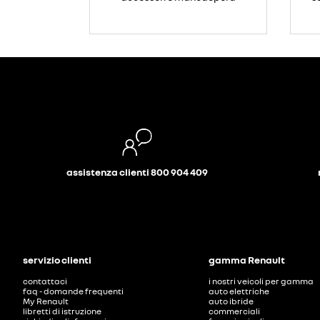
assistenza clienti 800 904 409
servizio clienti
gamma Renault
contattaci
i nostri veicoli per gamma
faq - domande frequenti
auto elettriche
My Renault
auto ibride
libretti di istruzione
commerciali