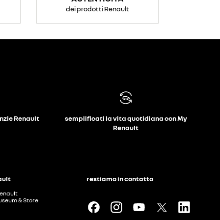
dei prodotti Renault
anzie Renault
semplificati la vita quotidiana con My
Renault
ault
restiamo in contatto
enault
useum & Store