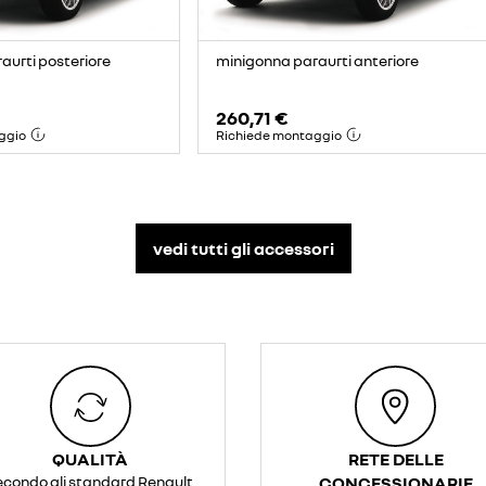
aurti posteriore
minigonna paraurti anteriore
260,71 €
ggio
Richiede montaggio
vedi tutti gli accessori​
QUALITÀ
RETE DELLE
econdo gli standard Renault
CONCESSIONARIE