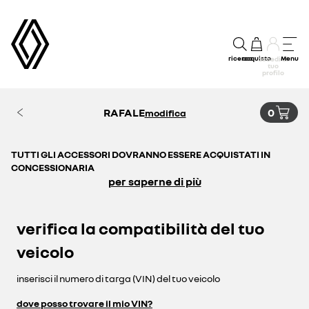
ricerca
acquisto
Menu
accedi al
tuo
profilo
RAFALE
0
modifica
TUTTI GLI ACCESSORI DOVRANNO ESSERE ACQUISTATI IN
CONCESSIONARIA
per saperne di più
verifica la compatibilità del tuo
veicolo
inserisci il numero di targa (VIN) del tuo veicolo
dove posso trovare il mio VIN?