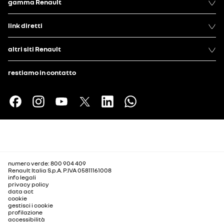
gamma Renault
link diretti
altri siti Renault
restiamo in contatto
numero verde: 800 904 409
Renault Italia S.p.A. P.IVA 05811161008
info legali
privacy policy
data act
cookie
gestisci i cookie
profilazione
accessibilità