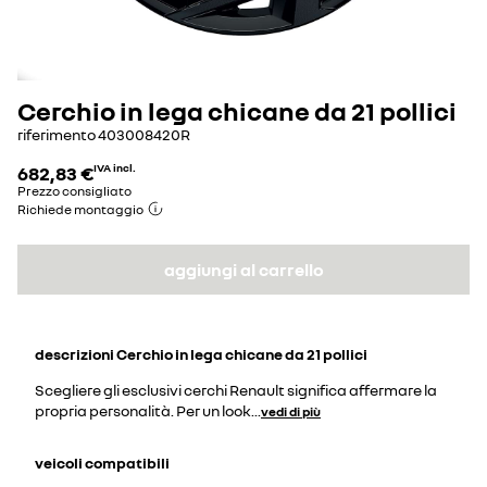
Cerchio in lega chicane da 21 pollici
riferimento
403008420R
682,83 €
IVA incl.
Prezzo consigliato
Richiede montaggio
aggiungi al carrello
descrizioni
Cerchio in lega chicane da 21 pollici
Scegliere gli esclusivi cerchi Renault significa affermare la
propria personalità. Per un look
...
vedi di più
veicoli compatibili