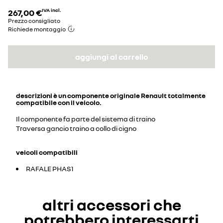
267,00 €
IVA incl.
Prezzo consigliato
Richiede montaggio
aggiungi al carrello
descrizioni
è un componente originale Renault totalmente
compatibile con il veicolo.
Il componente fa parte del sistema di traino
Traversa gancio traino a collo di cigno
veicoli compatibili
RAFALE PHAS1
altri accessori che
potrebbero interessarti