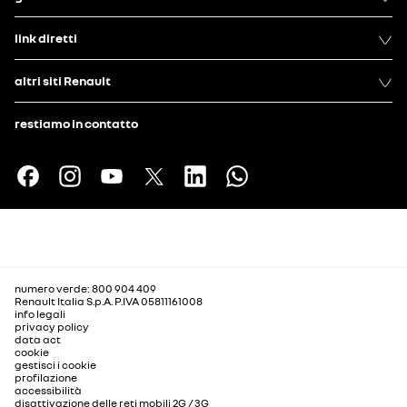
link diretti
altri siti Renault
restiamo in contatto
numero verde: 800 904 409
Renault Italia S.p.A. P.IVA 05811161008
info legali
privacy policy
data act
cookie
gestisci i cookie
profilazione
accessibilità
disattivazione delle reti mobili 2G / 3G