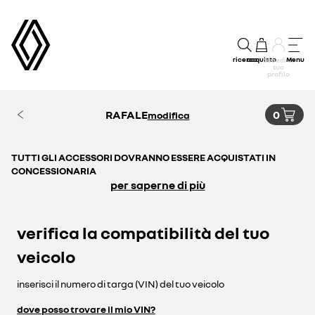
ricerca
acquisto
Menu
accedi al
tuo
profilo
RAFALE
0
modifica
TUTTI GLI ACCESSORI DOVRANNO ESSERE ACQUISTATI IN
CONCESSIONARIA
per saperne di più
verifica la compatibilità del tuo
veicolo
inserisci il numero di targa (VIN) del tuo veicolo
dove posso trovare il mio VIN?