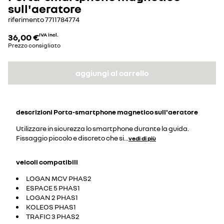
sull'aeratore
riferimento
7711784774
36,00 €
IVA incl.
Prezzo consigliato
aggiungi al carrello
descrizioni
Porta-smartphone magnetico sull'aeratore
Utilizzare in sicurezza lo smartphone durante la guida.
Fissaggio piccolo e discreto che si
...
vedi di più
veicoli compatibili
LOGAN MCV PHAS2
ESPACE 5 PHAS1
LOGAN 2 PHAS1
KOLEOS PHAS1
TRAFIC 3 PHAS2