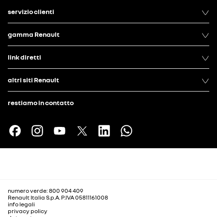
servizio clienti
gamma Renault
link diretti
altri siti Renault
restiamo in contatto
numero verde: 800 904 409
Renault Italia S.p.A. P.IVA 05811161008
info legali
privacy policy