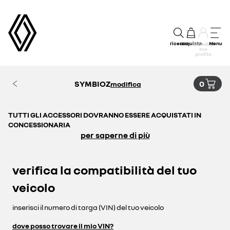
ricerca
acquisto
Menu
accedi al
tuo
profilo
SYMBIOZ
0
modifica
TUTTI GLI ACCESSORI DOVRANNO ESSERE ACQUISTATI IN
CONCESSIONARIA
per saperne di più
verifica la compatibilità del tuo
veicolo
inserisci il numero di targa (VIN) del tuo veicolo
dove posso trovare il mio VIN?