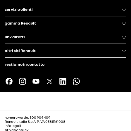
servizio clienti
gamma Renault
link diretti
altri siti Renault
restiamo in contatto
numero verde: 800 904 409
Renault Italia S.p.A. P.IVA 05811161008
info legali
privacy policy