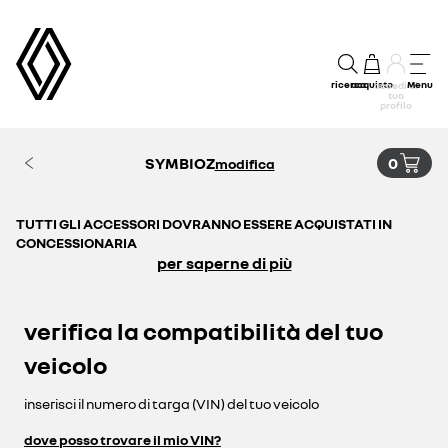
ricerca
acquisto
Menu
accedi al
tuo
profilo
SYMBIOZ
0
modifica
TUTTI GLI ACCESSORI DOVRANNO ESSERE ACQUISTATI IN
CONCESSIONARIA
per saperne di più
verifica la compatibilità del tuo
veicolo
inserisci il numero di targa (VIN) del tuo veicolo
dove posso trovare il mio VIN?