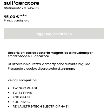
sull'aeratore
riferimento
7711949678
95,00 €
IVA incl.
Prezzo consigliato
aggiungi al carrello
descrizioni
caricabatteria magnetico a induzione per
smartphone sull'aeratore
Utilizzare in sicurezza lo smartphone durante la guida.
Fissaggio piccolo e discreto che si
...
vedi di più
veicoli compatibili
TWINGO PHAS1
TWIZY PHAS1
ZOE PHAS1
ZOE PHAS2
RENAULT 5 E-TECH ELECTRIC PHAS1