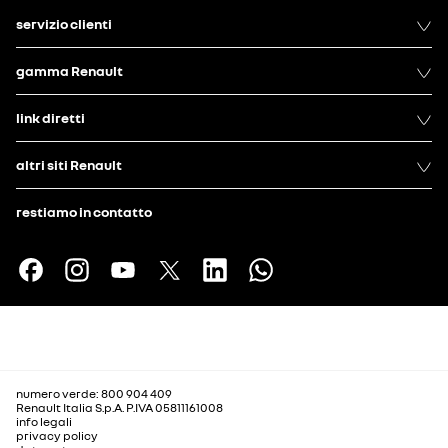
servizio clienti
gamma Renault
link diretti
altri siti Renault
restiamo in contatto
numero verde: 800 904 409
Renault Italia S.p.A. P.IVA 05811161008
info legali
privacy policy