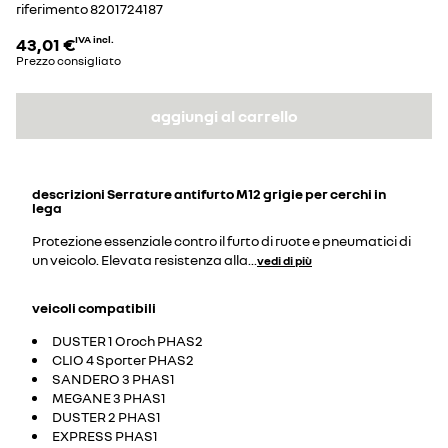
riferimento
8201724187
43,01 €
IVA incl.
Prezzo consigliato
aggiungi al carrello
descrizioni
Serrature antifurto M12 grigie per cerchi in
lega
Protezione essenziale contro il furto di ruote e pneumatici di
un veicolo. Elevata resistenza alla
...
vedi di più
veicoli compatibili
DUSTER 1 Oroch PHAS2
CLIO 4 Sporter PHAS2
SANDERO 3 PHAS1
MEGANE 3 PHAS1
DUSTER 2 PHAS1
EXPRESS PHAS1