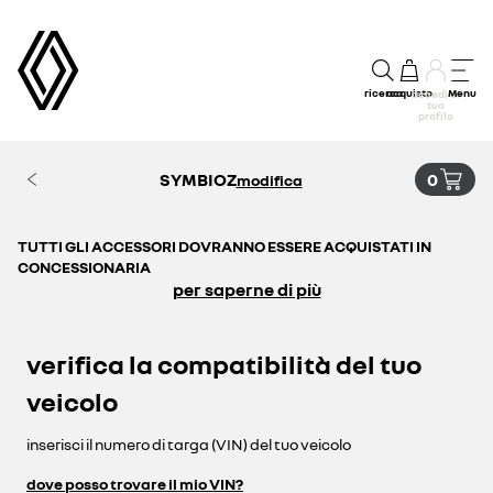
ricerca
acquisto
Menu
accedi al
tuo
profilo
SYMBIOZ
0
modifica
TUTTI GLI ACCESSORI DOVRANNO ESSERE ACQUISTATI IN
CONCESSIONARIA
per saperne di più
verifica la compatibilità del tuo
veicolo
inserisci il numero di targa (VIN) del tuo veicolo
dove posso trovare il mio VIN?