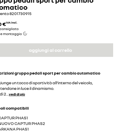
omatico
mento
8201730915
0 €
IVA incl.
consigliato
de montaggio
aggiungi al carrello
crizioni
gruppo pedali sport per cambio automatico
unge un tocco di sportività all'interno del veicolo,
tendone in luce il dinamismo.
di 2
...
vedi di più
coli compatibili
CAPTUR PHAS1
NUOVO CAPTUR PHAS2
ARKANA PHAS1