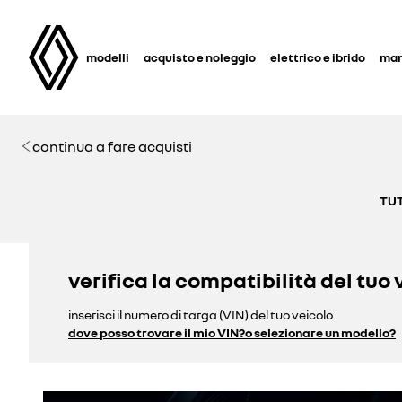
modelli
acquisto e noleggio
elettrico e ibrido
man
continua a fare acquisti
TUT
verifica la compatibilità del tuo 
inserisci il numero di targa (VIN) del tuo veicolo
dove posso trovare il mio VIN?
o selezionare un modello?