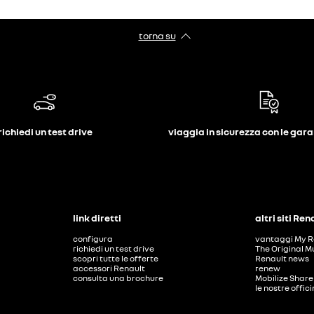
torna su
richiedi un test drive
viaggia in sicurezza con le gar
link diretti
altri siti Ren
configura
vantaggi My R
richiedi un test drive
The Original M
scopri tutte le offerte
Renault news
accessori Renault
renew
consulta una brochure
Mobilize Share
le nostre offic