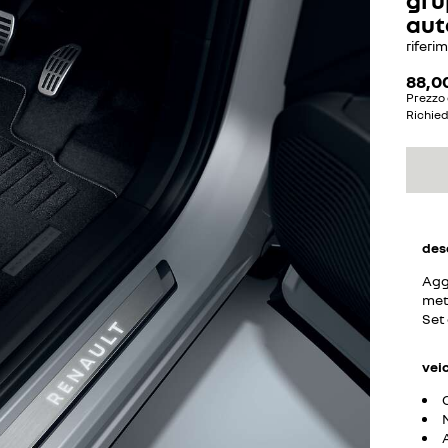
aut
riferi
88,0
Prezzo 
Richie
des
Aggi
met
Set 
vei