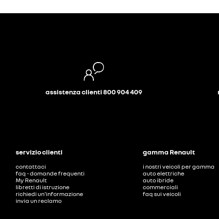
assistenza clienti 800 904 409
servizio clienti
gamma Renault
contattaci
i nostri veicoli per gamma
faq - domande frequenti
auto elettriche
My Renault
auto ibride
libretti di istruzione
commerciali
richiedi un'informazione
faq sui veicoli
invia un reclamo