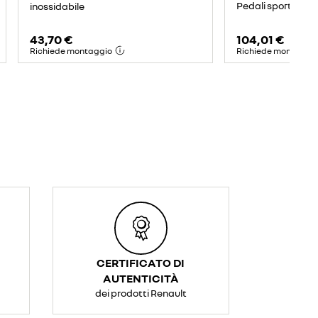
Pedali sportivi p
inossidabile
43,70 €
104,01 €
Richiede montaggio
Richiede montaggi
CERTIFICATO DI
AUTENTICITÀ
dei prodotti Renault