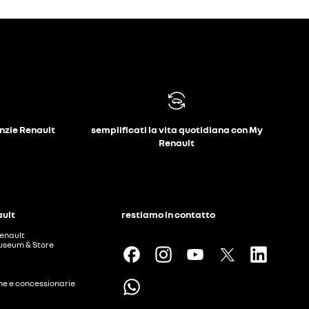
anzie Renault
semplificati la vita quotidiana con My
Renault
ault
restiamo in contatto
enault
useum & Store
ine e concessionarie