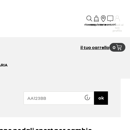
ricerca
acquisto
rete
contatti
accedi al
tuo
profilo
il tuo carrello
0
ARIA
ok
ppo pedali sport per cambio