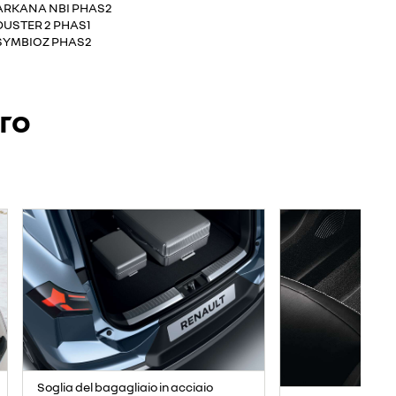
ARKANA NBI PHAS2
DUSTER 2 PHAS1
SYMBIOZ PHAS2
ero
Soglia del bagagliaio in acciaio