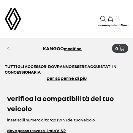
ricerca
acquisto
Menu
accedi al
tuo
profilo
KANGOO
0
modifica
TUTTI GLI ACCESSORI DOVRANNO ESSERE ACQUISTATI IN
CONCESSIONARIA
per saperne di più
verifica la compatibilità del tuo
veicolo
inserisci il numero di targa (VIN) del tuo veicolo
dove posso trovare il mio VIN?