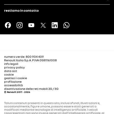
restiamo in contatto
numero verde: 800 904 409
Renault Italia S.p.A. P.IVA 05811161008
info legali
privacy policy
data act
cookie
gestisci i cookie
profilazione
accessibilità
disattivazione delle reti mobili 2G / 3G
© Renault 2017 - 2026
Taluni contenuti presenti in questo sito, inclusi sfondi, illustrazioni e,
occasionalmente, figure umane, possono essere stati generati o
modificati mediante tecnologie di intelligenza artificiale. I veicoli
rappresentati non sono invece generati dall’intelligenza artificiale, al