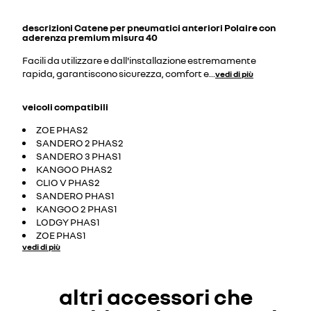
descrizioni
Catene per pneumatici anteriori Polaire con
aderenza premium misura 40
Facili da utilizzare e dall'installazione estremamente
rapida, garantiscono sicurezza, comfort e
...
vedi di più
veicoli compatibili
ZOE PHAS2
SANDERO 2 PHAS2
SANDERO 3 PHAS1
KANGOO PHAS2
CLIO V PHAS2
SANDERO PHAS1
KANGOO 2 PHAS1
LODGY PHAS1
ZOE PHAS1
vedi di più
altri accessori che