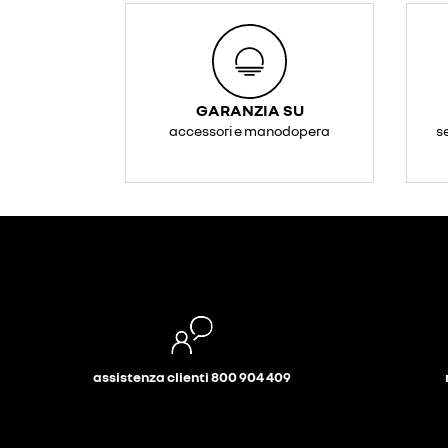
GARANZIA SU
accessori e manodopera
s
assistenza clienti 800 904 409