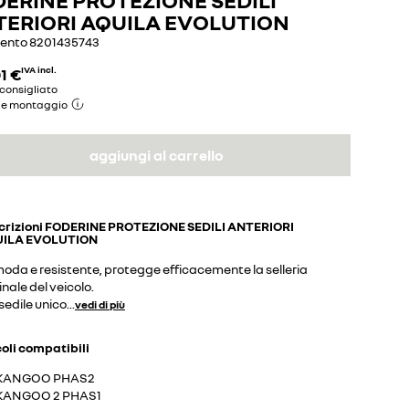
ERIORI AQUILA EVOLUTION
mento
8201435743
1 €
IVA incl.
consigliato
de montaggio
aggiungi al carrello
crizioni
FODERINE PROTEZIONE SEDILI ANTERIORI
ILA EVOLUTION
oda e resistente, protegge efficacemente la selleria
inale del veicolo.
sedile unico
...
vedi di più
coli compatibili
KANGOO PHAS2
KANGOO 2 PHAS1