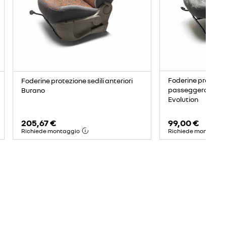
Foderine protezio
Foderine protezione sedili anteriori
passeggero anter
Burano
Evolution
205,67 €
99,00 €
Richiede montaggio
Richiede montaggi