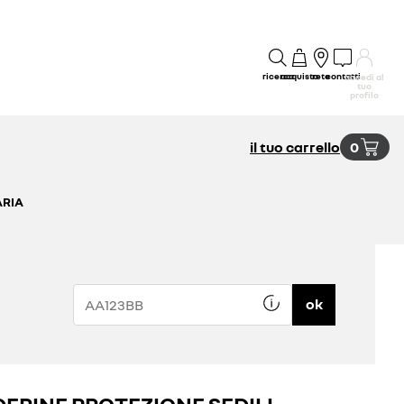
ricerca
acquisto
rete
contatti
accedi al
tuo
profilo
il tuo carrello
0
ARIA
ok
ERINE PROTEZIONE SEDILI