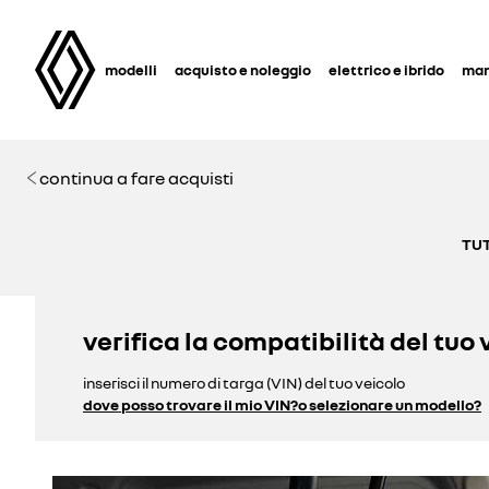
modelli
acquisto e noleggio
elettrico e ibrido
man
continua a fare acquisti
TUT
verifica la compatibilità del tuo 
inserisci il numero di targa (VIN) del tuo veicolo
dove posso trovare il mio VIN?
o selezionare un modello?