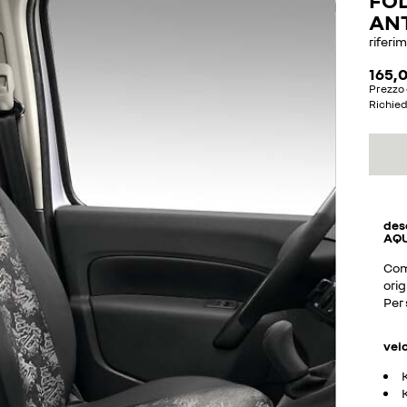
ANT
riferi
165,0
Prezzo 
Richie
des
AQU
Com
orig
Per 
vei