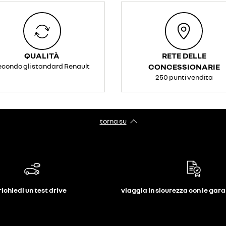
QUALITÀ
RETE DELLE
econdo gli standard Renault
CONCESSIONARIE
250 punti vendita
torna su
richiedi un test drive
viaggia in sicurezza con le gar