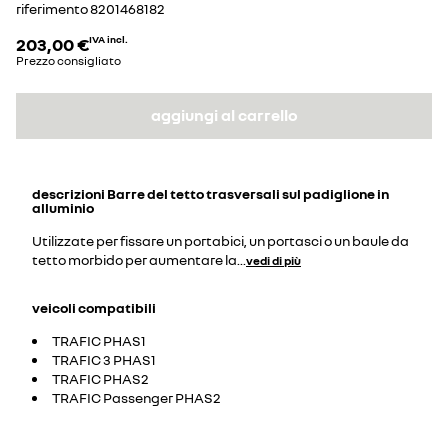
riferimento
8201468182
203,00 €
IVA incl.
Prezzo consigliato
aggiungi al carrello
descrizioni
Barre del tetto trasversali sul padiglione in
alluminio
Utilizzate per fissare un portabici, un portasci o un baule da
tetto morbido per aumentare la
...
vedi di più
veicoli compatibili
TRAFIC PHAS1
TRAFIC 3 PHAS1
TRAFIC PHAS2
TRAFIC Passenger PHAS2