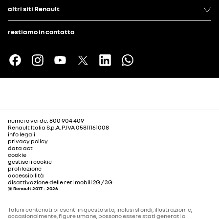
altri siti Renault
restiamo in contatto
numero verde: 800 904 409
Renault Italia S.p.A. P.IVA 05811161008
info legali
privacy policy
data act
cookie
gestisci i cookie
profilazione
accessibilità
disattivazione delle reti mobili 2G / 3G
© Renault 2017 - 2026
Taluni contenuti presenti in questo sito, inclusi sfondi, illustrazioni e,
occasionalmente, figure umane, possono essere stati generati o