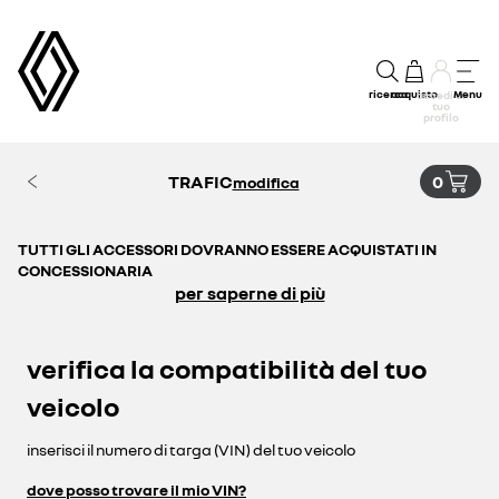
ricerca
acquisto
Menu
accedi al
tuo
profilo
TRAFIC
0
modifica
TUTTI GLI ACCESSORI DOVRANNO ESSERE ACQUISTATI IN
CONCESSIONARIA
per saperne di più
verifica la compatibilità del tuo
veicolo
inserisci il numero di targa (VIN) del tuo veicolo
dove posso trovare il mio VIN?