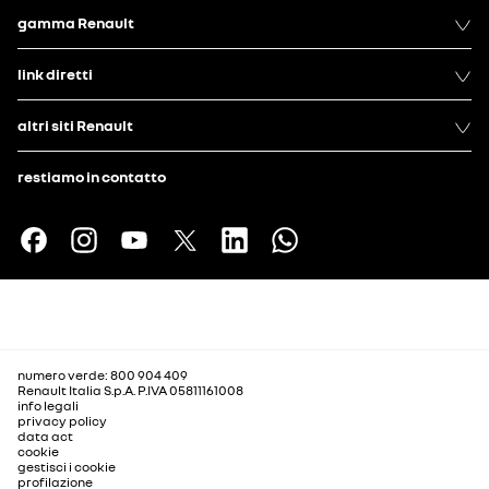
gamma Renault
link diretti
altri siti Renault
restiamo in contatto
numero verde: 800 904 409
Renault Italia S.p.A. P.IVA 05811161008
info legali
privacy policy
data act
cookie
gestisci i cookie
profilazione