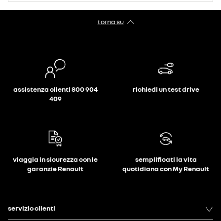
torna su
assistenza clienti 800 904
richiedi un test drive
409
viaggia in sicurezza con le
semplificati la vita
garanzie Renault
quotidiana con My Renault
servizio clienti