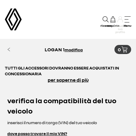
ricerca
acquisto
Menu
accedi al
tuo
profilo
LOGAN 1
0
modifica
TUTTI GLI ACCESSORI DOVRANNO ESSERE ACQUISTATI IN
CONCESSIONARIA
per saperne di più
verifica la compatibilità del tuo
veicolo
inserisci il numero di targa (VIN) del tuo veicolo
dove posso trovare il mio VIN?