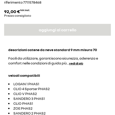
riferimento
7711578468
92,00 €
IVA incl.
Prezzo consigliato
aggiungi al carrello
descrizioni
catene da neve standard 9 mm misura 70
Facili da utilizzare, garantiscono sicurezza, aderenza e
comfort nelle condizioni di guida più
...
vedi di più
veicoli compatibili
LOGAN 1 PHAS1
CLIO 4 Sporter PHAS2
CLIO V PHAS2
SANDERO 3 PHAS1
CLIO PHAS1
ZOE PHAS2
SANDERO 2 PHAS2