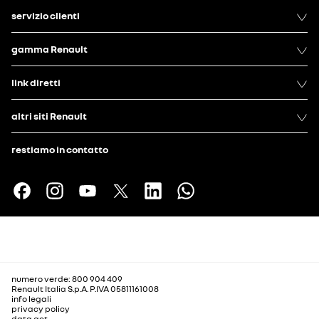
servizio clienti
gamma Renault
link diretti
altri siti Renault
restiamo in contatto
numero verde: 800 904 409
Renault Italia S.p.A. P.IVA 05811161008
info legali
privacy policy
data act