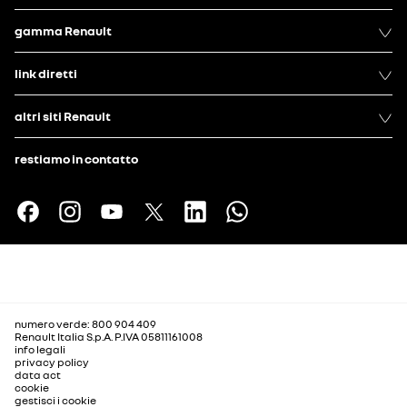
gamma Renault
link diretti
altri siti Renault
restiamo in contatto
numero verde: 800 904 409
Renault Italia S.p.A. P.IVA 05811161008
info legali
privacy policy
data act
cookie
gestisci i cookie