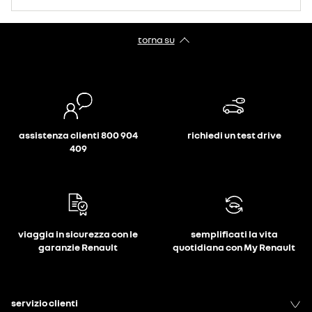
torna su
assistenza clienti 800 904
richiedi un test drive
409
viaggia in sicurezza con le
semplificati la vita
garanzie Renault
quotidiana con My Renault
servizio clienti