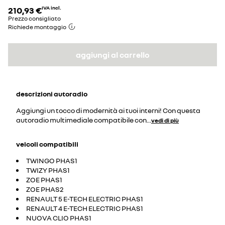
210,93 €
IVA incl.
Prezzo consigliato
Richiede montaggio
aggiungi al carrello
descrizioni
autoradio
Aggiungi un tocco di modernità ai tuoi interni! Con questa
autoradio multimediale compatibile con
...
vedi di più
veicoli compatibili
TWINGO PHAS1
TWIZY PHAS1
ZOE PHAS1
ZOE PHAS2
RENAULT 5 E-TECH ELECTRIC PHAS1
RENAULT 4 E-TECH ELECTRIC PHAS1
NUOVA CLIO PHAS1