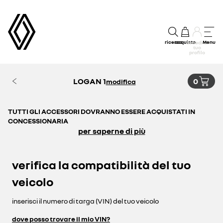
ricerca
acquisto
Menu
accedi al
tuo
profilo
LOGAN 1
0
modifica
TUTTI GLI ACCESSORI DOVRANNO ESSERE ACQUISTATI IN
CONCESSIONARIA
per saperne di più
verifica la compatibilità del tuo
veicolo
inserisci il numero di targa (VIN) del tuo veicolo
dove posso trovare il mio VIN?