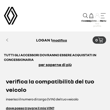
ricerca
acquisto
Menu
accedi al
tuo
profilo
LOGAN 1
0
modifica
TUTTI GLI ACCESSORI DOVRANNO ESSERE ACQUISTATI IN
CONCESSIONARIA
per saperne di più
verifica la compatibilità del tuo
veicolo
inserisci il numero di targa (VIN) del tuo veicolo
dove posso trovare il mio VIN?