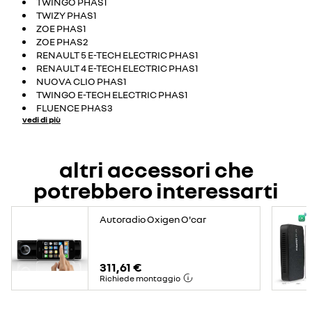
TWINGO PHAS1
TWIZY PHAS1
ZOE PHAS1
ZOE PHAS2
RENAULT 5 E-TECH ELECTRIC PHAS1
RENAULT 4 E-TECH ELECTRIC PHAS1
NUOVA CLIO PHAS1
TWINGO E-TECH ELECTRIC PHAS1
FLUENCE PHAS3
vedi di più
altri accessori che
potrebbero interessarti
Autoradio Oxigen O'car
311,61 €
Richiede montaggio