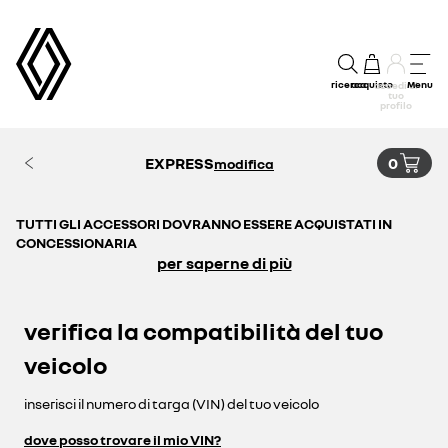
ricerca
acquisto
Menu
accedi al
tuo
profilo
EXPRESS
0
modifica
TUTTI GLI ACCESSORI DOVRANNO ESSERE ACQUISTATI IN
CONCESSIONARIA
per saperne di più
verifica la compatibilità del tuo
veicolo
inserisci il numero di targa (VIN) del tuo veicolo
dove posso trovare il mio VIN?