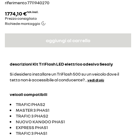
riferimento
7711940270
1774,10 €
IVA incl.
Prezzo consigliato
Richiede montaggio
aggiungi al carrello
descrizioni
Kit TriFlash LED elettrico adesivo Sesaly
Si desidera installare un TriFlash 500 su un veicolo dove il
tetto non è accessibile al conducente?
...
vedi di più
veicoli compatibili
TRAFIC PHAS2
MASTER 3 PHAS1
TRAFIC 3 PHAS2
NUOVO KANGOO PHAS1
EXPRESS PHAS1
TRAFIC 3 PHAS1