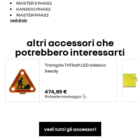
MASTER 3 PHAS2
KANGOO PHAS2
MASTER PHAS2
vedi di più
altri accessori che
potrebbero interessarti
Triangolo TriFlash LED adesivo
Sesaly
474,85 €
Richiede montaggio
vedi tutti gli accessori​