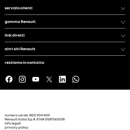
servizio clienti
gamma Renault
link diretti
altri siti Renault
restiamo in contatto
numero verde: 800 904 409
Renault Italia S.p.A. P.IVA 05811161008
info legali
privacy policy