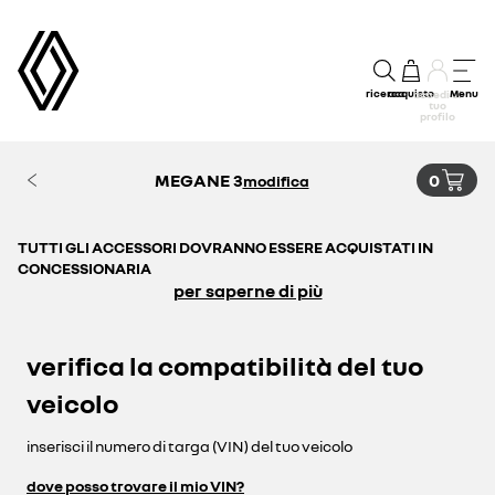
ricerca
acquisto
Menu
accedi al
tuo
profilo
MEGANE 3
0
modifica
TUTTI GLI ACCESSORI DOVRANNO ESSERE ACQUISTATI IN
CONCESSIONARIA
per saperne di più
verifica la compatibilità del tuo
veicolo
inserisci il numero di targa (VIN) del tuo veicolo
dove posso trovare il mio VIN?