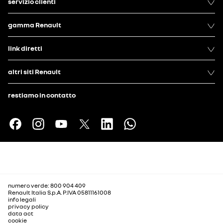
servizio clienti
gamma Renault
link diretti
altri siti Renault
restiamo in contatto
numero verde: 800 904 409
Renault Italia S.p.A. P.IVA 05811161008
info legali
privacy policy
data act
cookie