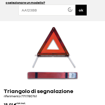
o selezionare un modello?
ok
Triangolo di segnalazione
riferimento
7711780761
15,01 €
IVA incl.