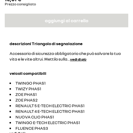
Prezzo consigliato
aggiungi al carrello
descrizioni
Triangolo di segnalazione
Accessorio di sicurezza obbligatorio che può salvare la tua
vita e le vite altrui. Mettilo sulla
...
vedi di più
veicoli compatibili
TWINGO PHAS1
TWIZY PHAS1
ZOE PHAS1
ZOE PHAS2
RENAULT 5 E-TECH ELECTRIC PHAS1
RENAULT 4 E-TECH ELECTRIC PHAS1
NUOVA CLIO PHAS1
TWINGO E-TECH ELECTRIC PHAS1
FLUENCE PHAS3