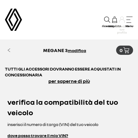
ricerca
acquisto
Menu
accedi al
tuo
profilo
MEGANE 3
0
modifica
TUTTI GLI ACCESSORI DOVRANNO ESSERE ACQUISTATI IN
CONCESSIONARIA
per saperne di più
verifica la compatibilità del tuo
veicolo
inserisci il numero di targa (VIN) del tuo veicolo
dove posso trovare il mio VIN?