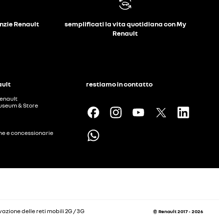
anzie Renault
semplificati la vita quotidiana con My
Renault
ault
restiamo in contatto
enault
useum & Store
ine e concessionarie
vazione delle reti mobili 2G / 3G
© Renault 2017 - 2026