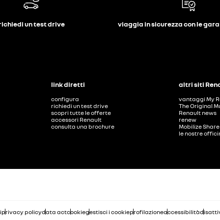
richiedi un test drive
viaggia in sicurezza con le gar
link diretti
altri siti Ren
configura
vantaggi My R
richiedi un test drive
The Original M
scopri tutte le offerte
Renault news
accessori Renault
renew
consulta una brochure
Mobilize Share
le nostre offic
i
privacy policy
data act
cookie
gestisci i cookie
profilazione
accessibilità
disatti