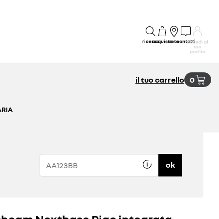
ricerca
acquisto
rete
contatti
accedi al
tuo
profilo
il tuo carrello
0
ARIA
ok
hcam Nextbase Piqo integrata