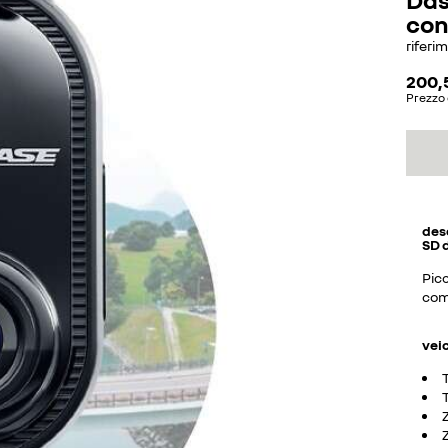
con
riferi
200,
Prezzo 
des
SD 
Picc
com
vei