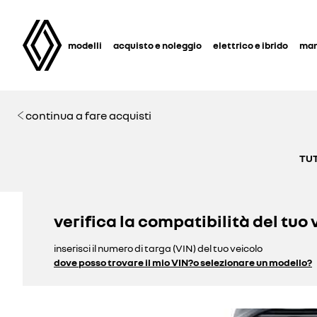
modelli
acquisto e noleggio
elettrico e ibrido
man
continua a fare acquisti
TUT
verifica la compatibilità del tuo 
inserisci il numero di targa (VIN) del tuo veicolo
dove posso trovare il mio VIN?
o selezionare un modello?