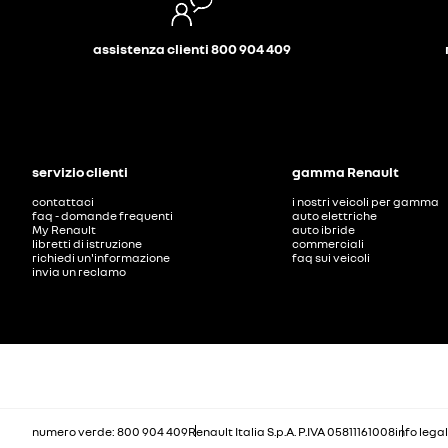
assistenza clienti 800 904 409
servizio clienti
gamma Renault
contattaci
i nostri veicoli per gamma
faq - domande frequenti
auto elettriche
My Renault
auto ibride
libretti di istruzione
commerciali
richiedi un'informazione
faq sui veicoli
invia un reclamo
numero verde: 800 904 409
Renault Italia S.p.A. P.IVA 05811161008
info legal