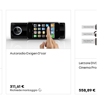
Autoradio Oxigen O'car
Lettore DVD WIF
Cinema Pro
311,61 €
558,89 €
Richiede montaggio