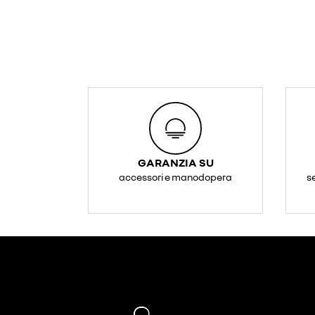
GARANZIA SU
accessori e manodopera
s