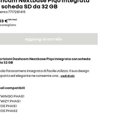
 scheda SD da 32 GB
mento
7717281415
53 €
IVA incl.
consigliato
aggiungi al carrello
crizioni
Dashcam Nextbase Piqo integrata con scheda
da 32 GB
ola fotocamera integrata di facile utilizzo. Il suo design
patto ed elegante ne consente una
...
vedi di più
coli compatibili
TWINGO PHAS1
TWIZY PHAS1
ZOE PHAS1
ZOE PHAS2