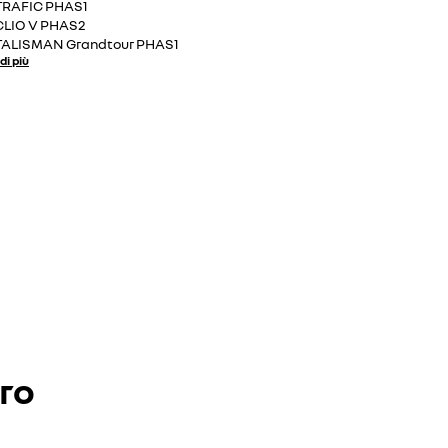
TRAFIC PHAS1
CLIO V PHAS2
TALISMAN Grandtour PHAS1
di più
ero