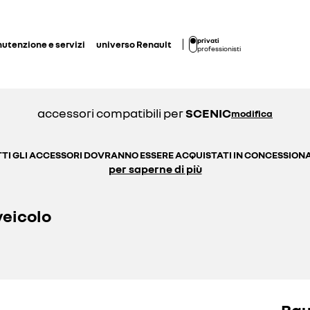
privati
utenzione e servizi
universo Renault
professionisti
accessori compatibili per
SCENIC
modifica
TI GLI ACCESSORI DOVRANNO ESSERE ACQUISTATI IN CONCESSION
per saperne di più
veicolo
Bau