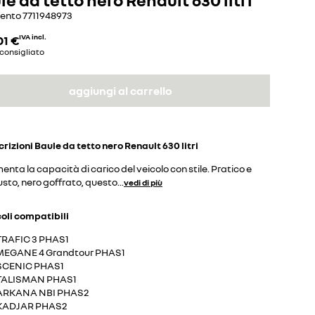
mento
7711948973
01 €
IVA incl.
consigliato
aggiungi al carrello
crizioni
Baule da tetto nero Renault 630 litri
nta la capacità di carico del veicolo con stile. Pratico e
sto, nero goffrato, questo
...
vedi di più
coli compatibili
TRAFIC 3 PHAS1
MEGANE 4 Grandtour PHAS1
SCENIC PHAS1
TALISMAN PHAS1
ARKANA NBI PHAS2
KADJAR PHAS2