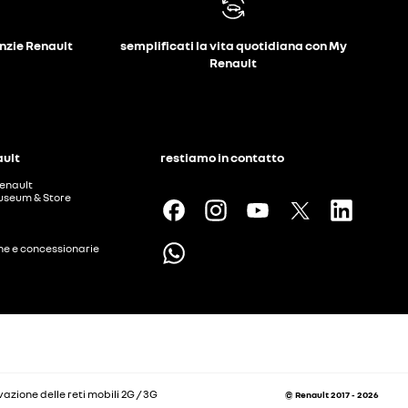
anzie Renault
semplificati la vita quotidiana con My
Renault
ault
restiamo in contatto
enault
useum & Store
ine e concessionarie
vazione delle reti mobili 2G / 3G
© Renault 2017 - 2026