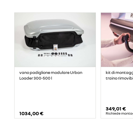
vano padiglione modulare Urban
kit di montag
Loader 300-500 l
traino rimovib
349,01 €
1034,00 €
Richiede monta