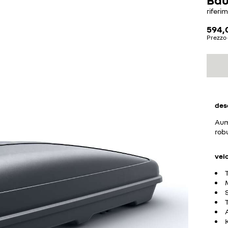
riferi
594,
Prezzo 
des
Aume
robu
vei