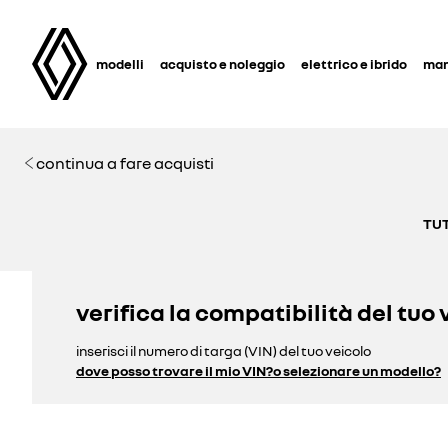
modelli
acquisto e noleggio
elettrico e ibrido
man
continua a fare acquisti
TUT
verifica la compatibilità del tuo 
inserisci il numero di targa (VIN) del tuo veicolo
dove posso trovare il mio VIN?
o selezionare un modello?