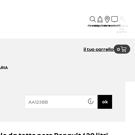
ricerca
acquisto
rete
contatti
accedi al
tuo
profilo
il tuo carrello
0
ARIA
ok
le da tetto nero Renault 630 litri