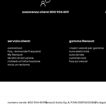
assistenza clienti 800 904 409
servizio clienti
gamma Renault
contattaci
i nostri veicoli per gamma
faq - domande frequenti
auto elettriche
My Renault
auto ibride
libretti di istruzione
commerciali
richiedi un'informazione
faq sui veicoli
invia un reclamo
numero verde: 800 904 409
Renault Italia S.p.A. P.IVA 05811161008
info legal