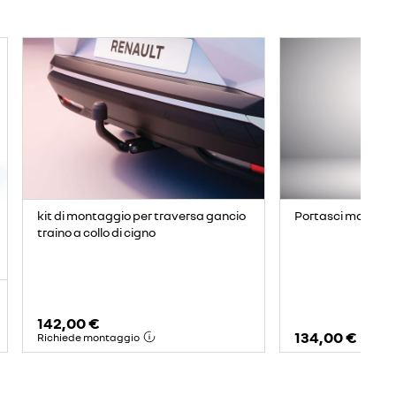
kit di montaggio per traversa gancio
Portasci magnetic
traino a collo di cigno
142,00 €
134,00 €
Richiede montaggio