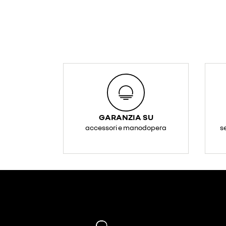
GARANZIA SU
accessori e manodopera
s