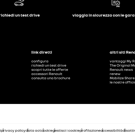
richiedi un test drive
viaggia in sicurezza con le gar
link diretti
altri siti Ren
configura
vantaggi My R
richiedi un test drive
The Original M
scopri tutte le offerte
Renault news
accessori Renault
renew
consulta una brochure
Mobilize Share
le nostre offic
i
privacy policy
data act
cookie
gestisci i cookie
profilazione
accessibilità
disatti