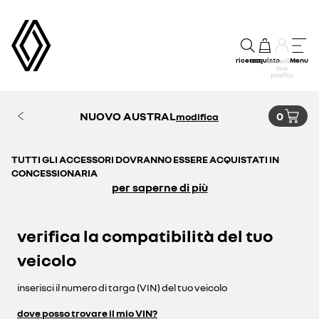
ricerca
acquisto
Menu
accedi al
tuo
profilo
NUOVO AUSTRAL
0
modifica
TUTTI GLI ACCESSORI DOVRANNO ESSERE ACQUISTATI IN
CONCESSIONARIA
per saperne di più
verifica la compatibilità del tuo
veicolo
inserisci il numero di targa (VIN) del tuo veicolo
dove posso trovare il mio VIN?