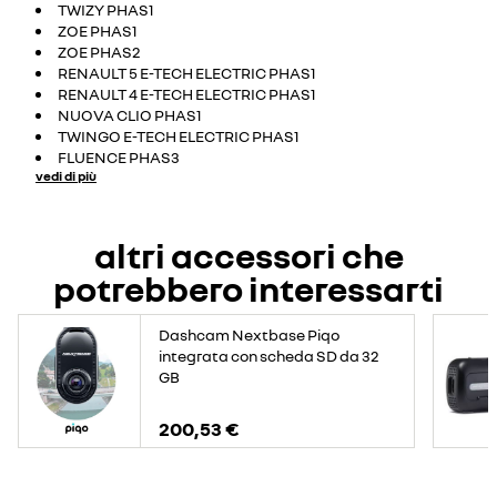
TWIZY PHAS1
ZOE PHAS1
ZOE PHAS2
RENAULT 5 E-TECH ELECTRIC PHAS1
RENAULT 4 E-TECH ELECTRIC PHAS1
NUOVA CLIO PHAS1
TWINGO E-TECH ELECTRIC PHAS1
FLUENCE PHAS3
vedi di più
altri accessori che
potrebbero interessarti
Dashcam Nextbase Piqo
integrata con scheda SD da 32
GB
200,53 €