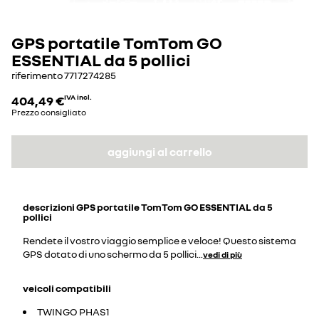
GPS portatile TomTom GO
ESSENTIAL da 5 pollici
riferimento
7717274285
404,49 €
IVA incl.
Prezzo consigliato
aggiungi al carrello
descrizioni
GPS portatile TomTom GO ESSENTIAL da 5
pollici
Rendete il vostro viaggio semplice e veloce! Questo sistema
GPS dotato di uno schermo da 5 pollici
...
vedi di più
veicoli compatibili
TWINGO PHAS1