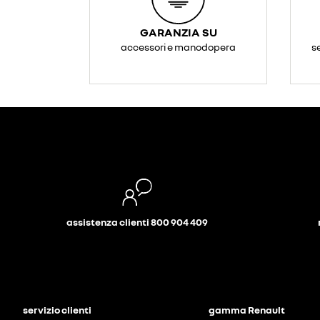
GARANZIA SU
accessori e manodopera
s
assistenza clienti 800 904 409
servizio clienti
gamma Renault