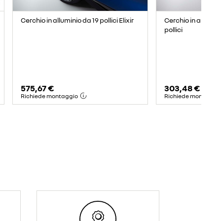
Cerchio in alluminio da 19 pollici Elixir
Cerchio in allumin
pollici
575,67 €
303,48 €
Richiede montaggio
Richiede montaggi