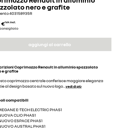
zzolato nero e grafite
mento
403158935R
 €
IVA incl.
consigliato
aggiungi al carrello
crizioni
Coprimozzo Renault in alluminio spazzolato
 e grafite
sto coprimozzo centrale conferisce maggiore eleganza
ie al design basato sul nuovo logo
...
vedi di più
coli compatibili
MEGANE E-TECH ELECTRIC PHAS1
NUOVA CLIO PHAS1
NUOVO ESPACE PHAS1
NUOVO AUSTRAL PHAS1