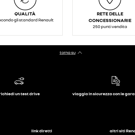
QUALITÀ
RETE DELLE
econdo gli standard Renault
CONCESSIONARIE
250 punti vendita
torna su
richiedi un test drive
viaggia in sicurezza con le gar
link diretti
altri siti Ren