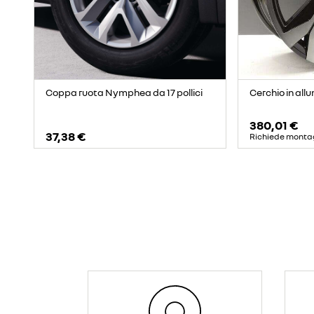
Coppa ruota Nymphea da 17 pollici
Cerchio in allu
380,01 €
37,38 €
Richiede monta