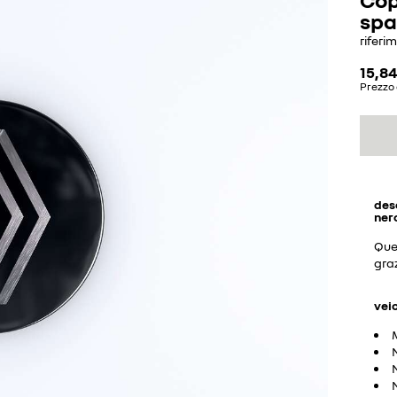
spa
riferi
15,84
Prezzo 
des
nero
Que
graz
vei