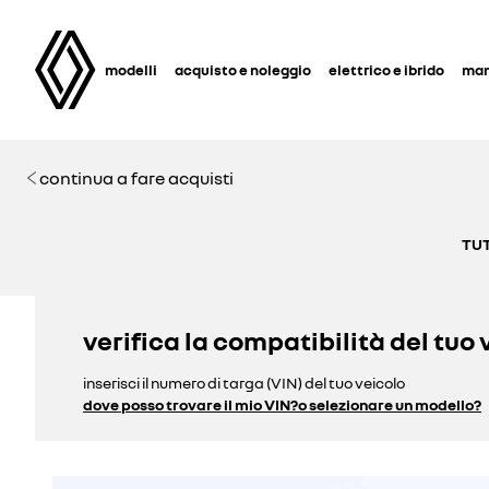
modelli
acquisto e noleggio
elettrico e ibrido
man
continua a fare acquisti
TUT
verifica la compatibilità del tuo 
inserisci il numero di targa (VIN) del tuo veicolo
dove posso trovare il mio VIN?
o selezionare un modello?