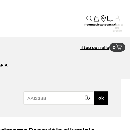
ricerca
acquisto
rete
contatti
accedi al
tuo
profilo
il tuo carrello
0
ARIA
ok
rimozzo Renault in alluminio