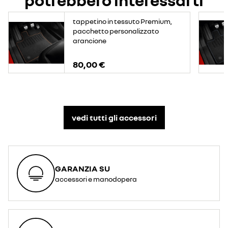
potrebbero interessarti
tappetino in tessuto Premium,
pacchetto personalizzato
arancione
80,00 €
vedi tutti gli accessori​
GARANZIA SU
accessori e manodopera