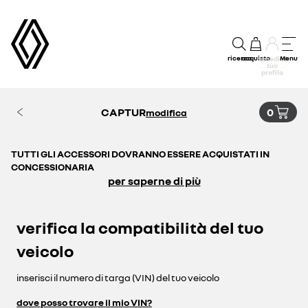
ricerca
acquisto
Menu
accedi al
tuo
profilo
CAPTUR
0
modifica
TUTTI GLI ACCESSORI DOVRANNO ESSERE ACQUISTATI IN
CONCESSIONARIA
per saperne di più
verifica la compatibilità del tuo
veicolo
inserisci il numero di targa (VIN) del tuo veicolo
dove posso trovare il mio VIN?