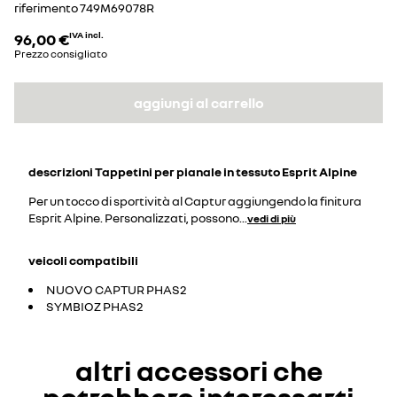
riferimento
749M69078R
96,00 €
IVA incl.
Prezzo consigliato
aggiungi al carrello
descrizioni
Tappetini per pianale in tessuto Esprit Alpine
Per un tocco di sportività al Captur aggiungendo la finitura
Esprit Alpine. Personalizzati, possono
...
vedi di più
veicoli compatibili
NUOVO CAPTUR PHAS2
SYMBIOZ PHAS2
altri accessori che