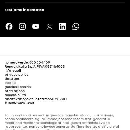
restiamo in contatto
numero verde: 800 904 409
Renault Italia S.p.A. P.IVA 05811161008
info legali
privacy policy
data act
cookie
gestisci i cookie
profilazione
accessibilità
disattivazione delle reti mobili 2G / 3G
© Renault 2017 - 2026
Taluni contenuti presenti in questo sito, inclusi sfondi, illustrazioni e,
occasionalmente, figure umane, possono essere stati generati o
modificati mediante tecnologie di intelligenza artificiale. I veicoli
rappresentati non sono invece generati dall’intelligenza artificiale, al