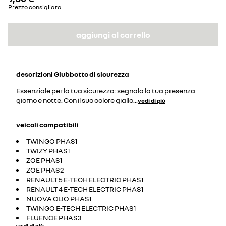
Prezzo consigliato
aggiungi al carrello
descrizioni
Giubbotto di sicurezza
Essenziale per la tua sicurezza: segnala la tua presenza
giorno e notte. Con il suo colore giallo
...
vedi di più
veicoli compatibili
TWINGO PHAS1
TWIZY PHAS1
ZOE PHAS1
ZOE PHAS2
RENAULT 5 E-TECH ELECTRIC PHAS1
RENAULT 4 E-TECH ELECTRIC PHAS1
NUOVA CLIO PHAS1
TWINGO E-TECH ELECTRIC PHAS1
FLUENCE PHAS3