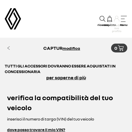
ricerca
acquisto
Menu
accedi al
tuo
profilo
CAPTUR
0
modifica
TUTTI GLI ACCESSORI DOVRANNO ESSERE ACQUISTATI IN
CONCESSIONARIA
per saperne di più
verifica la compatibilità del tuo
veicolo
inserisci il numero di targa (VIN) del tuo veicolo
dove posso trovare il mio VIN?