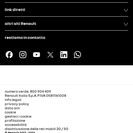
link diretti
altri siti Renault
restiamo in contatto
numero verde: 800 904 409
Renault Italia S.p.A. P.IVA 05811161008
info legali
privacy policy
data act
cookie
gestisci i cookie
profilazione
accessibilità
disattivazione delle reti mobili 2G / 3G
© Renault 2017 - 2026