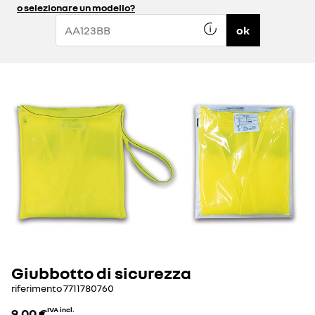
o selezionare un modello?
ok
Giubbotto di sicurezza
riferimento
7711780760
9,00 €
IVA incl.