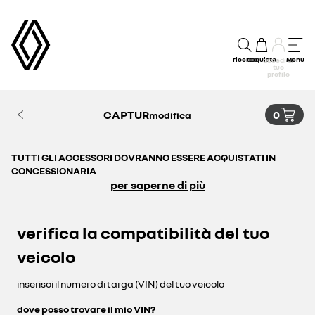
ricerca
acquisto
Menu
accedi al
tuo
profilo
CAPTUR
0
modifica
TUTTI GLI ACCESSORI DOVRANNO ESSERE ACQUISTATI IN
CONCESSIONARIA
per saperne di più
verifica la compatibilità del tuo
veicolo
inserisci il numero di targa (VIN) del tuo veicolo
dove posso trovare il mio VIN?