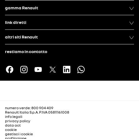
gamma Renault
link diretti
altri siti Renault
restiamo in contatto
numero verde: 800 904 409
Renault Italia S.p.A. P.IVA 05811161008
info legali
privacy policy
data act
cookie
gestisci i cookie
profilazione