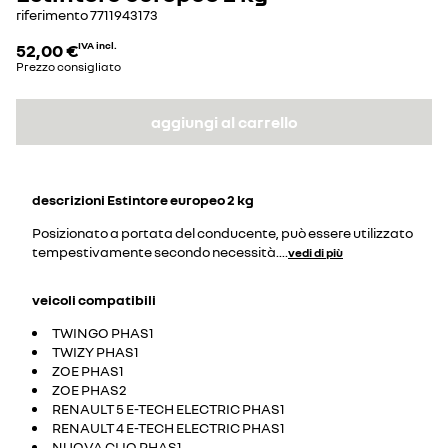
riferimento
7711943173
52,00 €
IVA incl.
Prezzo consigliato
aggiungi al carrello
descrizioni
Estintore europeo 2 kg
Posizionato a portata del conducente, può essere utilizzato
tempestivamente secondo necessità.
...
vedi di più
veicoli compatibili
TWINGO PHAS1
TWIZY PHAS1
ZOE PHAS1
ZOE PHAS2
RENAULT 5 E-TECH ELECTRIC PHAS1
RENAULT 4 E-TECH ELECTRIC PHAS1
NUOVA CLIO PHAS1